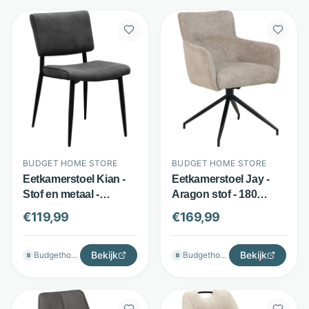
BUDGET HOME STORE
BUDGET HOME STORE
Eetkamerstoel Kian -
Eetkamerstoel Jay -
Stof en metaal -
Aragon stof - 180
Sierstiksels - Antraciet
graden draaibaar -
€
119,99
€
169,99
- Budget Home Store
Beige - Budget Home
Store
Bekijk
Bekijk
Budgethomestore
Budgethomestore
B
B