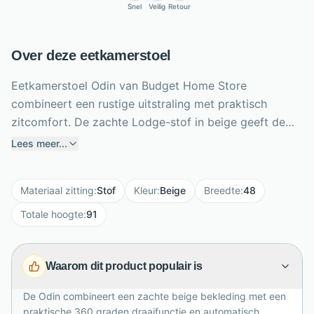
Snel
Veilig
Retour
Over deze eetkamerstoel
Eetkamerstoel Odin van Budget Home Store
combineert een rustige uitstraling met praktisch
zitcomfort. De zachte Lodge-stof in beige geeft de
stoel een warme, lichte look, terwijl de zwarte metalen
Lees meer...
poten voor een modern contrast zorgen. Dankzij de
360 graden draaifunctie met terugdraaimechanisme
Materiaal zitting
:
Stof
Kleur
:
Beige
Breedte
:
48
beweeg je soepel aan tafel en keert de zitting
automatisch terug naar haar uitgangspositie. Het
Totale hoogte
:
91
armloze ontwerp oogt luchtig en schuift gemakkelijk
onder verschillende eettafels. Met een breedte van 48
Waarom dit product populair is
cm, hoogte van 91 cm en diepte van 62 cm is Odin
compact en veelzijdig. Perfect voor dagelijks tafelen,
De Odin combineert een zachte beige bekleding met een
thuiswerken en lange, gezellige avonden in een
praktische 360 graden draaifunctie en automatisch