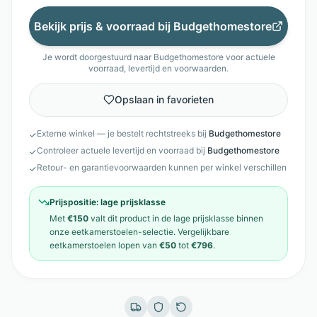
Bekijk prijs & voorraad bij
Budgethomestore
Je wordt doorgestuurd naar
Budgethomestore
voor actuele
voorraad, levertijd en voorwaarden.
Opslaan in favorieten
Externe winkel — je bestelt rechtstreeks bij
Budgethomestore
✓
Controleer actuele levertijd en voorraad bij
Budgethomestore
✓
Retour- en garantievoorwaarden kunnen per winkel verschillen
✓
Prijspositie:
lage prijsklasse
Met
€150
valt dit product in de
lage prijsklasse
binnen
onze
eetkamerstoelen
-selectie. Vergelijkbare
eetkamerstoelen
lopen van
€50
tot
€796
.