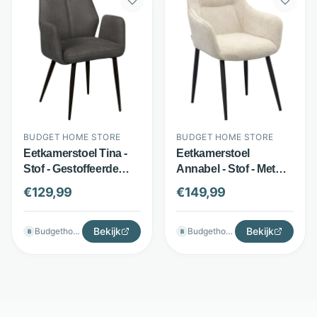
BUDGET HOME STORE
BUDGET HOME STORE
Eetkamerstoel Tina -
Eetkamerstoel
Stof - Gestoffeerde
Annabel - Stof - Met
armleuningen -
armleuningen en
€
129,99
€
149,99
Diverse kleuren -
handgreep - Beige -
Budget Home Store
Budget Home Store
Bekijk
Bekijk
Budgethomestore
Budgethomestore
B
B