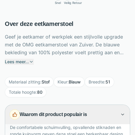
Snel
Veilig
Retour
Over deze eetkamerstoel
Geef je eetkamer of werkplek een stijlvolle upgrade
met de OMG eetkamerstoel van Zuiver. De blauwe
bekleding van 100% polyester voelt prettig aan en
combineert mooi met het zwarte, gepoedercoate
Lees meer...
stalen onderstel. De ronde kuipzitting is gevuld met
schuim en biedt comfortabel zitgemak tijdens lange
Materiaal zitting
:
Stof
Kleur
:
Blauw
Breedte
:
51
diners of werkdagen. Opvallende stiknaden en vier
wijd uitlopende poten geven de stoel een herkenbare,
Totale hoogte
:
80
moderne uitstraling. Met een zithoogte van 47 cm, een
breedte van 51 cm en een maximale draagkracht van
Waarom dit product populair is
120 kg is deze veelzijdige designstoel een praktische
blikvanger voor vrijwel ieder eigentijds interieur, thuis
De comfortabele schuimvulling, opvallende stiknaden en
aan tafel of achter het bureau.
ronde kuipvorm geven deze stoel een herkenbaar design.