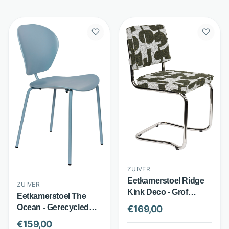
ZUIVER
Eetkamerstoel Ridge
ZUIVER
Kink Deco - Grof
Eetkamerstoel The
Geweven Stof en
Ocean - Gerecycled
€
169,00
Chroom - Stapelbaar
kunststof en metaal -
€
159,00
Frame - Groen - Zuiver