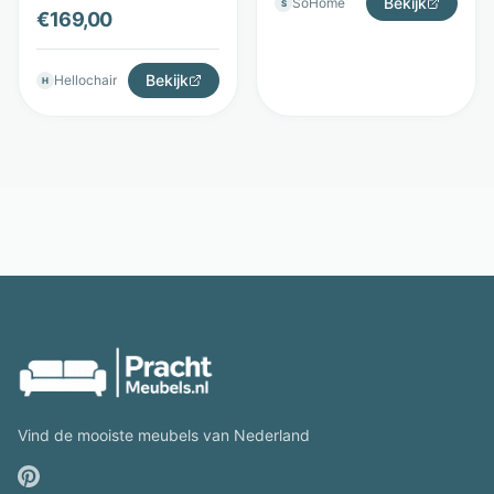
Zuiver
Bekijk
SoHome
S
en chroom - sledepoot
€
169,00
- Groen - Zuiver
Bekijk
Hellochair
H
Vind de mooiste meubels van Nederland