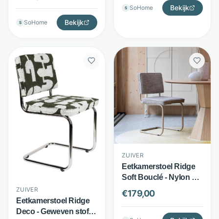
QR-code met
Bekijk
SoHome
S
herkomst plastic -
Blauw - Zuiver
Bekijk
SoHome
S
ZUIVER
Eetkamerstoel Ridge
Soft Bouclé - Nylon en
polyester -
ZUIVER
€
179,00
Verchroomd
Eetkamerstoel Ridge
sledeframe - Beige -
Deco - Geweven stof