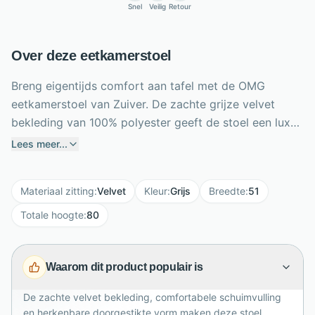
Snel
Veilig
Retour
Over deze eetkamerstoel
Breng eigentijds comfort aan tafel met de OMG
eetkamerstoel van Zuiver. De zachte grijze velvet
bekleding van 100% polyester geeft de stoel een luxe
uitstraling, terwijl de met schuim gevulde zitting
Lees meer...
prettig ondersteunt tijdens lange diners of werkdagen.
De ronde kuipvorm en doorgestikte banen zorgen
Materiaal zitting
:
Velvet
Kleur
:
Grijs
Breedte
:
51
voor een opvallend design. Het zwarte,
gepoedercoate stalen onderstel met vier wijd
Totale hoogte
:
80
uitlopende poten geeft de stoel een luchtige en
moderne basis. Met een zithoogte van 47 cm, een
Waarom dit product populair is
breedte van 51 cm en een draagkracht tot 120 kg is
deze veelzijdige stoel geschikt voor zowel eetkamer
De zachte velvet bekleding, comfortabele schuimvulling
als thuiswerkplek in ieder stijlvol interieur van
en herkenbare doorgestikte vorm maken deze stoel