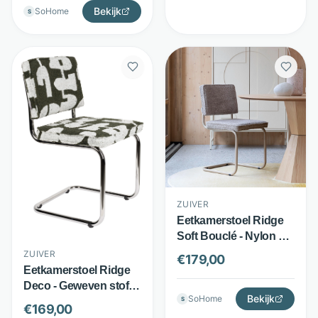
Bekijk
SoHome
S
ZUIVER
Eetkamerstoel Ridge
Soft Bouclé - Nylon en
polyester -
ZUIVER
€
179,00
Verchroomd
Eetkamerstoel Ridge
sledeframe - Beige -
Deco - Geweven stof
Zuiver
Bekijk
SoHome
S
en chroom - sledepoot
€
169,00
- Groen - Zuiver