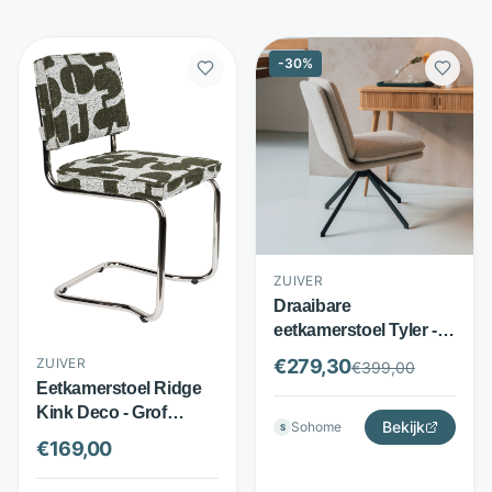
-
30
%
ZUIVER
Draaibare
eetkamerstoel Tyler -
bouclé stof - draaibaar
ZUIVER
€
279,30
€
399,00
onderstel - beige -
Eetkamerstoel Ridge
Zuiver
Kink Deco - Grof
Bekijk
Sohome
S
Geweven Stof en
€
169,00
Chroom - Stapelbaar
Frame - Groen - Zuiver