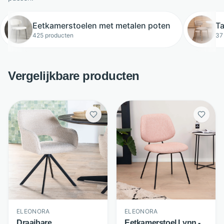
Eetkamerstoelen met metalen poten
T
425 producten
37
Vergelijkbare producten
ELEONORA
ELEONORA
Draaibare
Eetkamerstoel Lynn -