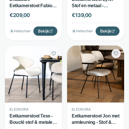
Eetkamerstoel Fabio -
Stof en metaal -
Bouclé stof & metalen
Comfortabele zitting -
€
209,00
€
139,00
onderstel - Met
Roze - Eleonora
opening in rug - Beige
- Eleonora
Bekijk
Bekijk
Hellochair
Hellochair
H
H
ELEONORA
ELEONORA
Eetkamerstoel Tess -
Eetkamerstoel Jon met
Bouclé stof & metalen
armleuning - Stof &
poten - Beige -
metalen onderstel -