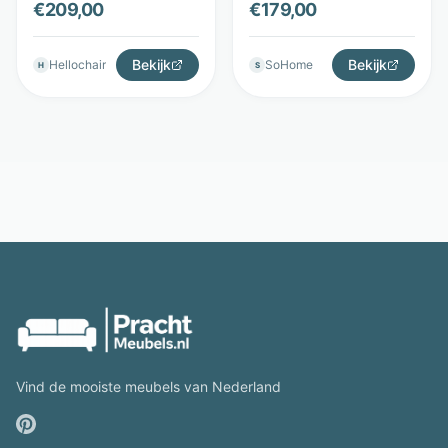
€
209,00
€
179,00
Eleonora
Comfortabele kuip -
Beige - Eleonora
Bekijk
Bekijk
Hellochair
SoHome
H
S
Vind de mooiste meubels van Nederland