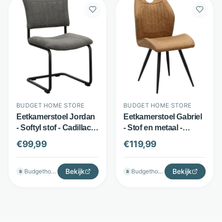
BUDGET HOME STORE
BUDGET HOME STORE
Eetkamerstoel Jordan
Eetkamerstoel Gabriel
- Softyl stof - Cadillac-
- Stof en metaal -
stiksels en sledepoot -
Handvat en verticale
€
99,99
€
119,99
Antraciet - Budget
stiksels - Cognac -
Home Store
Budget Home Store
Bekijk
Bekijk
Budgethomestore
Budgethomestore
B
B