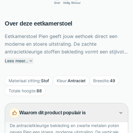
Snel
Veilig
Retour
Over deze eetkamerstoel
Eetkamerstoel Pien geeft jouw eethoek direct een
moderne en stoere uitstraling. De zachte
antracietkleurige stoffen bekleding vormt een stijlvol
geheel met de slanke zwarte metalen poten. Verticale
Lees meer...
stiksels in de hoge rugleuning zorgen voor extra
karakter en laten de stoel optisch langer ogen. Dankzij
Materiaal zitting
:
Stof
Kleur
:
Antraciet
Breedte
:
49
het armloze ontwerp schuif je Pien gemakkelijk onder
vrijwel iedere eettafel. Met een breedte van 49 cm,
Totale hoogte
:
88
hoogte van 88 cm en diepte van 58,5 cm biedt deze
eetkamerstoel een compact formaat met prettig
Waarom dit product populair is
zitcomfort. Combineer meerdere exemplaren voor
rust, of mix met lichtere tinten voor een speels en
De antracietkleurige bekleding en zwarte metalen poten
eigentijds interieur tijdens gezellige diners thuis
geven Pien een stoere, moderne uitstraling. De verticale