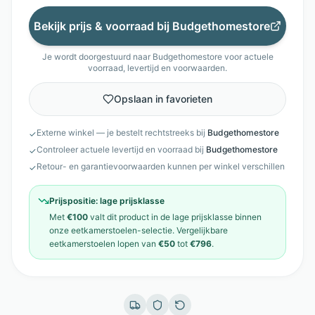
Bekijk prijs & voorraad bij
Budgethomestore
Je wordt doorgestuurd naar
Budgethomestore
voor actuele
voorraad, levertijd en voorwaarden.
Opslaan in favorieten
Externe winkel — je bestelt rechtstreeks bij
Budgethomestore
✓
Controleer actuele levertijd en voorraad bij
Budgethomestore
✓
Retour- en garantievoorwaarden kunnen per winkel verschillen
✓
Prijspositie:
lage prijsklasse
Met
€100
valt dit product in de
lage prijsklasse
binnen
onze
eetkamerstoelen
-selectie. Vergelijkbare
eetkamerstoelen
lopen van
€50
tot
€796
.