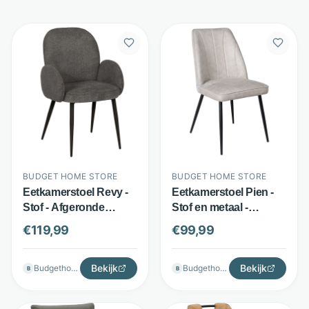
BUDGET HOME STORE
BUDGET HOME STORE
Eetkamerstoel Revy -
Eetkamerstoel Pien -
Stof - Afgeronde
Stof en metaal -
armleuningen -
Verticale stiksels -
€
119,99
€
99,99
Antraciet - Budget
Beige - Budget Home
Home Store
Store
Bekijk
Bekijk
Budgethomestore
Budgethomestore
B
B