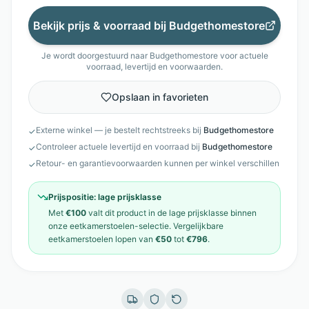
Bekijk prijs & voorraad bij
Budgethomestore
Je wordt doorgestuurd naar
Budgethomestore
voor actuele
voorraad, levertijd en voorwaarden.
Opslaan in favorieten
Externe winkel — je bestelt rechtstreeks bij
Budgethomestore
✓
Controleer actuele levertijd en voorraad bij
Budgethomestore
✓
Retour- en garantievoorwaarden kunnen per winkel verschillen
✓
Prijspositie:
lage prijsklasse
Met
€100
valt dit product in de
lage prijsklasse
binnen
onze
eetkamerstoelen
-selectie. Vergelijkbare
eetkamerstoelen
lopen van
€50
tot
€796
.