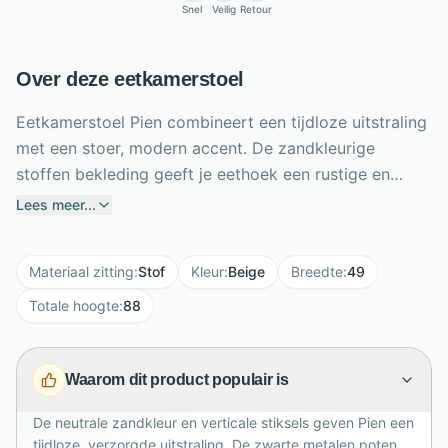
Snel
Veilig
Retour
Over deze eetkamerstoel
Eetkamerstoel Pien combineert een tijdloze uitstraling
met een stoer, modern accent. De zandkleurige
stoffen bekleding geeft je eethoek een rustige en
warme sfeer, terwijl de verticale stiksels in de
Lees meer...
rugleuning zorgen voor een verfijnd detail. Vier slanke
zwarte metalen poten bieden een stevige basis en
Materiaal zitting
:
Stof
Kleur
:
Beige
Breedte
:
49
maken het ontwerp luchtig. Met een breedte van 49
cm, diepte van 58,5 cm en totale hoogte van 88 cm
Totale hoogte
:
88
past Pien gemakkelijk aan verschillende eettafels.
Dankzij het compacte formaat is deze stoel geschikt
Waarom dit product populair is
voor kleinere én ruime eetkamers. Combineer
meerdere stoelen voor een stijlvol, harmonieus geheel
De neutrale zandkleur en verticale stiksels geven Pien een
waarin je dagelijks comfortabel en gezellig tafelt
tijdloze, verzorgde uitstraling. De zwarte metalen poten