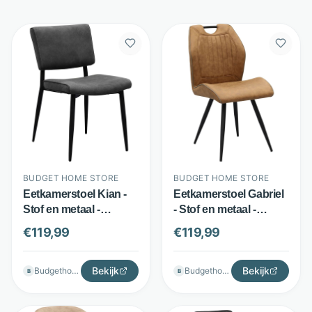
BUDGET HOME STORE
BUDGET HOME STORE
Eetkamerstoel Kian -
Eetkamerstoel Gabriel
Stof en metaal -
- Stof en metaal -
Sierstiksels - Antraciet
Handvat en verticale
€
119,99
€
119,99
- Budget Home Store
stiksels - Cognac -
Budget Home Store
Bekijk
Bekijk
Budgethomestore
Budgethomestore
B
B