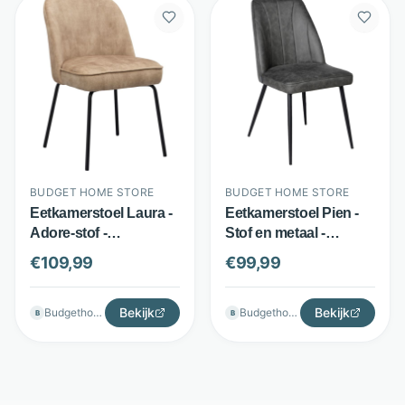
BUDGET HOME STORE
BUDGET HOME STORE
Eetkamerstoel Laura -
Eetkamerstoel Pien -
Adore-stof -
Stof en metaal -
Pocketvering en ronde
Verticale stiksels -
€
109,99
€
99,99
rugleuning -
Antraciet - Budget
Leverbruin - Budget
Home Store
Home Store
Bekijk
Bekijk
Budgethomestore
Budgethomestore
B
B