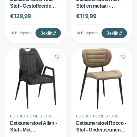
Stof - Gestoffeerde
Stof en metaal -
armleuningen -
Sierstiksels - Antraciet
€
129,99
€
119,99
Diverse kleuren -
- Budget Home Store
Budget Home Store
Bekijk
Bekijk
Budgethomestore
Budgethomestore
B
B
BUDGET HOME STORE
BUDGET HOME STORE
Eetkamerstoel Allan -
Eetkamerstoel Rocco -
Stof - Met
Stof - Ondersteunende
armleuningen -
schuimvulling - Taupe