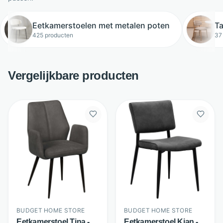
Eetkamerstoelen met metalen poten
T
425 producten
37
Vergelijkbare producten
BUDGET HOME STORE
BUDGET HOME STORE
Eetkamerstoel Tina -
Eetkamerstoel Kian -