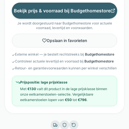
Bekijk prijs & voorraad bij
Budgethomestore
Je wordt doorgestuurd naar
Budgethomestore
voor actuele
voorraad, levertijd en voorwaarden.
Opslaan in favorieten
Externe winkel — je bestelt rechtstreeks bij
Budgethomestore
✓
Controleer actuele levertijd en voorraad bij
Budgethomestore
✓
Retour- en garantievoorwaarden kunnen per winkel verschillen
✓
Prijspositie:
lage prijsklasse
Met
€130
valt dit product in de
lage prijsklasse
binnen
onze
eetkamerstoelen
-selectie. Vergelijkbare
eetkamerstoelen
lopen van
€50
tot
€796
.