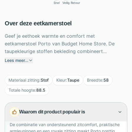
Snel
Veilig
Retour
Over deze eetkamerstoel
Geef je eethoek warmte en comfort met
eetkamerstoel Porto van Budget Home Store. De
taupekleurige stoffen bekleding combineert
moeiteloos met uiteenlopende interieurstijlen, terwijl
Lees meer...
de zitting met ondersteunend schuim prettig zit
tijdens lange diners. Praktische armleuningen en een
Materiaal zitting
:
Stof
Kleur
:
Taupe
Breedte
:
58
rugleuning met handgreep verhogen het
gebruiksgemak. Het zwarte metalen onderstel met
Totale hoogte
:
88.5
vier slanke poten geeft de stoel een stoere, moderne
uitstraling. Met een zithoogte van 48 cm, een
Waarom dit product populair is
zitbreedte van 58 cm en een maximaal
draagvermogen van 120 kg is Porto royaal en stevig.
De combinatie van ondersteunend zitcomfort, praktische
Combineer meerdere kleuren rond de tafel voor een
armleuningen en een royale zitting maakt Porto prettig