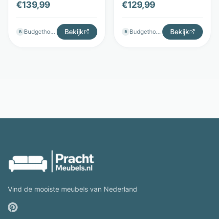
€
139,99
€
129,99
Antraciet - Budget
- Budget Home Store
Home Store
Bekijk
Bekijk
Budgethomestore
Budgethomestore
B
B
Vind de mooiste meubels van Nederland