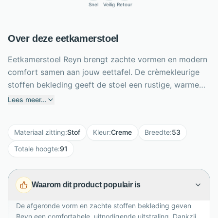
Snel
Veilig
Retour
Over deze eetkamerstoel
Eetkamerstoel Reyn brengt zachte vormen en modern
comfort samen aan jouw eettafel. De crèmekleurige
stoffen bekleding geeft de stoel een rustige, warme
uitstraling, terwijl de slanke zwarte metalen poten
Lees meer...
zorgen voor een stoer contrast. De afgeronde
rugleuning ondersteunt prettig tijdens ontbijt, diner of
Materiaal zitting
:
Stof
Kleur
:
Creme
Breedte
:
53
avonden met vrienden. Met een breedte van 53 cm,
diepte van 63 cm en totale hoogte van 91 cm biedt
Totale hoogte
:
91
Reyn een comfortabele zit zonder veel ruimte in te
nemen. Combineer meerdere stoelen in dezelfde kleur
Waarom dit product populair is
voor een stijlvol geheel of mix verschillende tinten
voor een speelse, persoonlijke eethoek die moeiteloos
De afgeronde vorm en zachte stoffen bekleding geven
past in moderne en Scandinavische interieurs.
Reyn een comfortabele, uitnodigende uitstraling. Dankzij