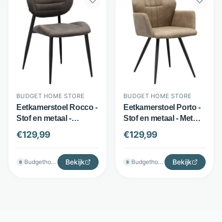
BUDGET HOME STORE
BUDGET HOME STORE
Eetkamerstoel Rocco -
Eetkamerstoel Porto -
Stof en metaal -
Stof en metaal - Met
Ondersteunende
armleuningen - Taupe -
€
129,99
€
129,99
schuimvulling -
Budget Home Store
Antraciet - Budget
Home Store
Bekijk
Bekijk
Budgethomestore
Budgethomestore
B
B