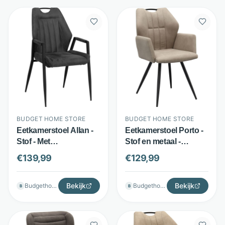
BUDGET HOME STORE
BUDGET HOME STORE
Eetkamerstoel Allan -
Eetkamerstoel Porto -
Stof - Met
Stof en metaal -
armleuningen -
Armleuningen en
€
139,99
€
129,99
Antraciet - Budget
handgreep - Taupe -
Home Store
Budget Home Store
Bekijk
Bekijk
Budgethomestore
Budgethomestore
B
B