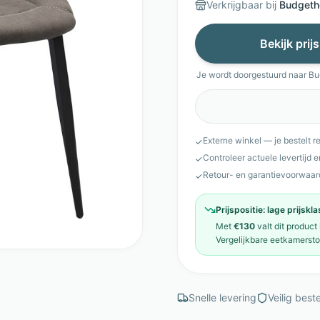
Verkrijgbaar bij
Budgeth
Bekijk prij
Je wordt doorgestuurd naar
Bu
Externe winkel — je bestelt r
✓
Controleer actuele levertijd 
✓
Retour- en garantievoorwaar
✓
Prijspositie:
lage prijskl
Met
€130
valt dit product
Vergelijkbare
eetkamersto
Snelle levering
Veilig beste