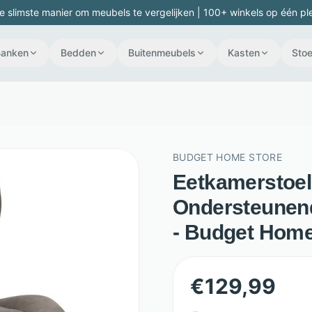
e slimste manier om meubels te vergelijken | 100+ winkels op één pl
Banken
Bedden
Buitenmeubels
Kasten
Stoe
BUDGET HOME STORE
Eetkamerstoel 
Ondersteunend
- Budget Home
€
129,99