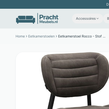
D
Accessoires
Home
Eetkamerstoelen
Eetkamerstoel Rocco - Stof en metaal - Ondersteunende schuimvulling - Antraciet - Budget Home Store