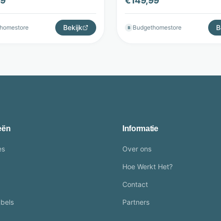
99
€
149,99
Bekijk
B
homestore
Budgethomestore
B
eën
Informatie
es
Over ons
Hoe Werkt Het?
Contact
bels
Partners