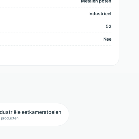
Metalen poten
Industrieel
52
Nee
ndustriële eetkamerstoelen
 producten