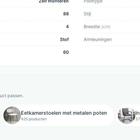
Zelf monteren
Poottype
88
Stijl
4
Breedte
(
cm
)
Stof
Armleuningen
60
duct passen.
Eetkamerstoelen met metalen poten
I
425 producten
37