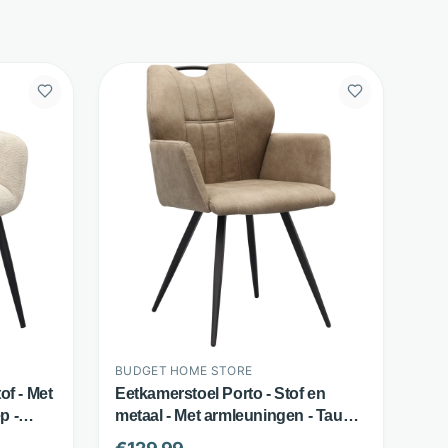
BUDGET HOME STORE
of - Met
Eetkamerstoel Porto - Stof en
p -
metaal - Met armleuningen - Taupe
e
- Budget Home Store