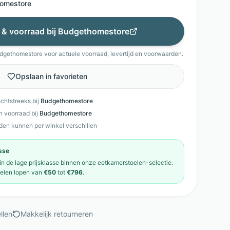
omestore
s & voorraad bij
Budgethomestore
dgethomestore
voor actuele voorraad, levertijd en voorwaarden.
Opslaan in favorieten
echtstreeks bij
Budgethomestore
en voorraad bij
Budgethomestore
den kunnen per winkel verschillen
asse
 in de
lage prijsklasse
binnen onze
eetkamerstoelen
-selectie.
elen
lopen van
€50
tot
€796
.
llen
Makkelijk retourneren