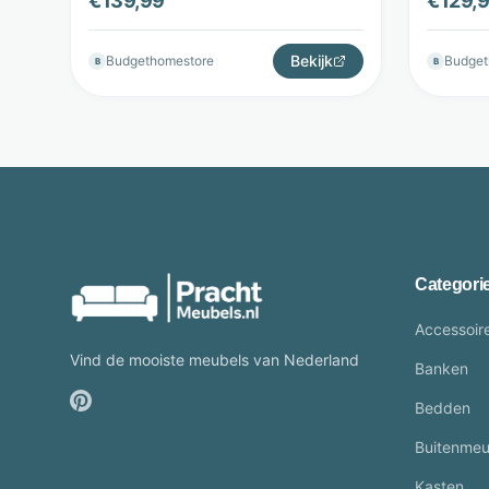
€
139,99
€
129,
Store
Bekijk
Budgethomestore
Budget
B
B
Categori
Accessoir
Vind de mooiste meubels van Nederland
Banken
Bedden
Buitenmeu
Kasten