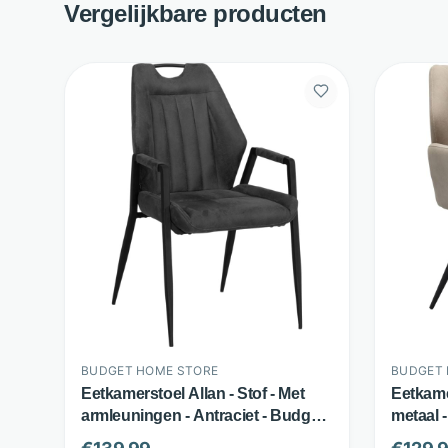
Vergelijkbare producten
BUDGET HOME STORE
BUDGET 
Eetkamerstoel Allan - Stof - Met
Eetkame
armleuningen - Antraciet - Budget
metaal 
Home Store
handgre