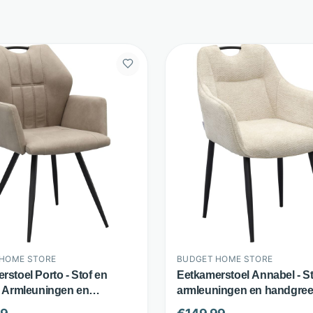
HOME STORE
BUDGET HOME STORE
rstoel Porto - Stof en
Eetkamerstoel Annabel - St
- Armleuningen en
armleuningen en handgree
ep - Taupe - Budget Home
Beige - Budget Home Stor