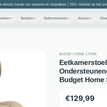
e slimste manier om meubels te vergelijken | 100+ winkels op één pl
Banken
Bedden
Buitenmeubels
Kasten
Stoe
BUDGET HOME STORE
Eetkamerstoel 
Ondersteunend
Budget Home 
€
129,99