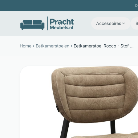
D
Accessoires
Home
Eetkamerstoelen
Eetkamerstoel Rocco - Stof - Ondersteunende schuimvulling - Taupe - Budget Home Store