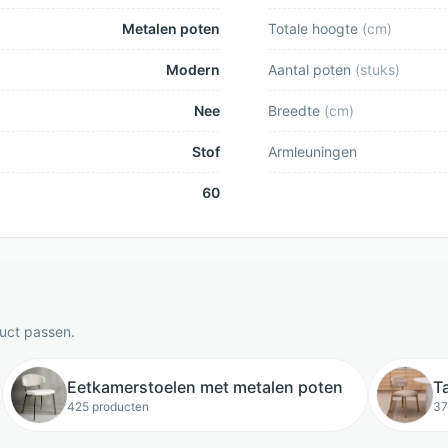
Metalen poten
Totale hoogte
(
cm
)
Modern
Aantal poten
(
stuks
)
Nee
Breedte
(
cm
)
Stof
Armleuningen
60
duct passen.
Eetkamerstoelen met metalen poten
T
425 producten
37