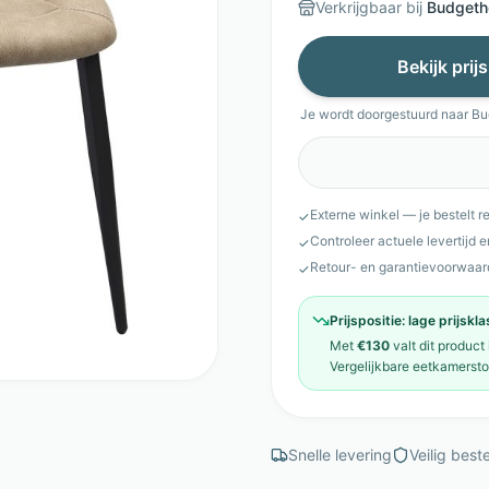
Verkrijgbaar bij
Budgeth
Bekijk prij
Je wordt doorgestuurd naar
Bu
Externe winkel — je bestelt r
✓
Controleer actuele levertijd 
✓
Retour- en garantievoorwaar
✓
Prijspositie:
lage prijskl
Met
€130
valt dit product
Vergelijkbare
eetkamersto
Snelle levering
Veilig beste