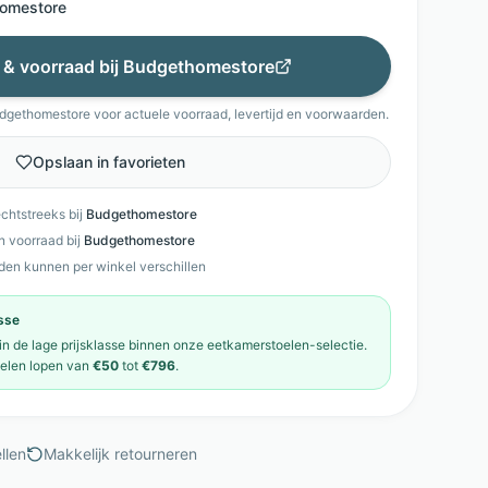
omestore
s & voorraad bij
Budgethomestore
dgethomestore
voor actuele voorraad, levertijd en voorwaarden.
Opslaan in favorieten
echtstreeks bij
Budgethomestore
en voorraad bij
Budgethomestore
den kunnen per winkel verschillen
asse
 in de
lage prijsklasse
binnen onze
eetkamerstoelen
-selectie.
elen
lopen van
€50
tot
€796
.
llen
Makkelijk retourneren