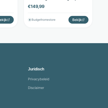
 Budget
Beige - Budget Home Store
€
149,99
ekijk
Bekijk
Budgethomestore
B
Juridisch
Privacybeleid
Disclaimer