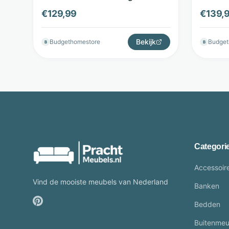
Diverse kleuren - Budget Home
Home S
€
129,99
€
139,
Store
Bekijk
Budgethomestore
Budget
B
B
Categori
Accessoir
Vind de mooiste meubels van Nederland
Banken
Bedden
Buitenmeu