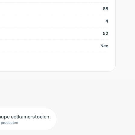
88
4
52
Nee
aupe eetkamerstoelen
 producten