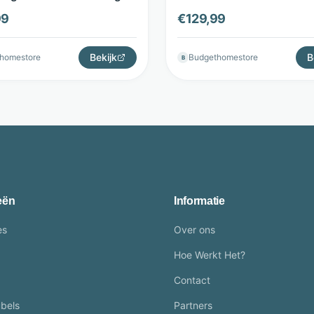
tore
schuimvulling - Antraciet -
99
€
129,99
Home Store
Bekijk
B
homestore
Budgethomestore
B
eën
Informatie
es
Over ons
Hoe Werkt Het?
Contact
bels
Partners