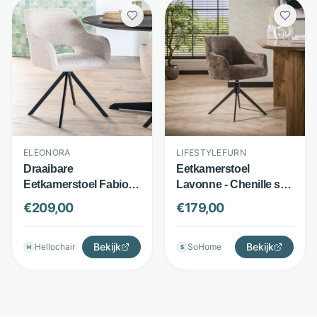
ELEONORA
LIFESTYLEFURN
Draaibare
Eetkamerstoel
Eetkamerstoel Fabio -
Lavonne - Chenille stof
Bouclé stof & metalen
- 360° draaibaar met
€
209,00
€
179,00
onderstel - Met
armleuningen - Taupe -
opening in rug - Beige
LifestyleFurn
- Eleonora
Bekijk
Bekijk
Hellochair
SoHome
H
S