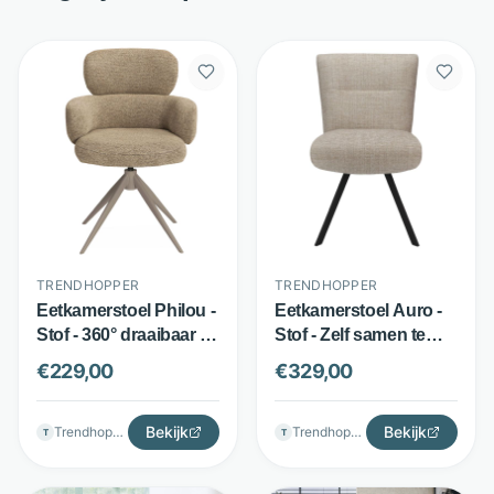
TRENDHOPPER
TRENDHOPPER
Eetkamerstoel Philou -
Eetkamerstoel Auro -
Stof - 360° draaibaar -
Stof - Zelf samen te
Sesame - Trendhopper
stellen - Beige -
€
229,00
€
329,00
Trendhopper
Bekijk
Bekijk
Trendhopper
Trendhopper
T
T