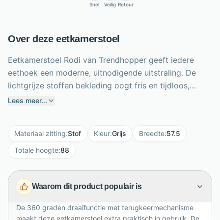
Snel
Veilig
Retour
Over deze eetkamerstoel
Eetkamerstoel Rodi van Trendhopper geeft iedere
eethoek een moderne, uitnodigende uitstraling. De
lichtgrijze stoffen bekleding oogt fris en tijdloos,
terwijl het zwarte metalen onderstel een stoer
Lees meer...
contrast toevoegt. Dankzij het 360 graden
draaimechanisme met terugkeerfunctie draai je soepel
Materiaal zitting
:
Stof
Kleur
:
Grijs
Breedte
:
57.5
mee en schuif je eenvoudig weer aan tafel. De
comfortabele polyetherschuimvulling ondersteunt
Totale hoogte
:
88
ontspannen zitmomenten, van een uitgebreid diner tot
een lange spelletjesavond. Met armleuningen, een
Waarom dit product populair is
hoge rugleuning en compacte afmetingen van 88 cm
hoog, 57,5 cm breed en 62 cm diep combineert Rodi
De 360 graden draaifunctie met terugkeermechanisme
comfort met een luchtige vormgeving. Een praktische
maakt deze eetkamerstoel extra praktisch in gebruik. De