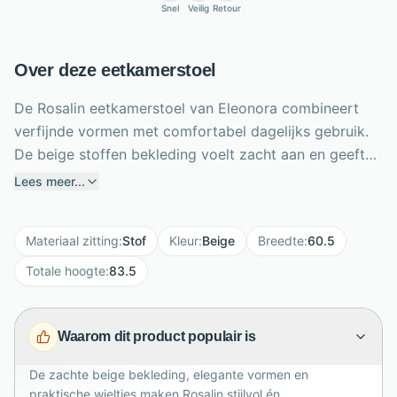
Snel
Veilig
Retour
Over deze eetkamerstoel
De Rosalin eetkamerstoel van Eleonora combineert
verfijnde vormen met comfortabel dagelijks gebruik.
De beige stoffen bekleding voelt zacht aan en geeft
de eethoek een lichte, warme uitstraling. Dankzij de
Lees meer...
zithoogte van 50 cm, zitdiepte van 46 cm en
armhoogte van 69 cm zit je prettig tijdens diners,
Materiaal zitting
:
Stof
Kleur
:
Beige
Breedte
:
60.5
thuiswerken en lange avonden natafelen. Het zwarte
metalen onderstel zorgt voor een moderne basis,
Totale hoogte
:
83.5
terwijl de praktische wieltjes de stoel eenvoudig
verplaatsbaar maken. Met een hoogte van 83,5 cm,
Waarom dit product populair is
breedte van 60,5 cm en diepte van 61 cm biedt
Rosalin royaal comfort. De maximale draagkracht van
De zachte beige bekleding, elegante vormen en
120 kg maakt haar geschikt voor gebruik.
praktische wieltjes maken Rosalin stijlvol én