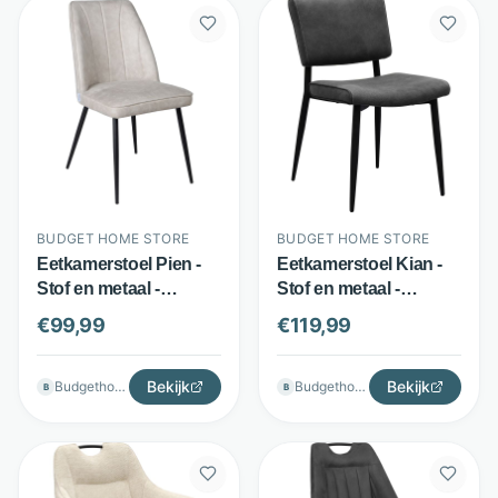
BUDGET HOME STORE
BUDGET HOME STORE
Eetkamerstoel Pien -
Eetkamerstoel Kian -
Stof en metaal -
Stof en metaal -
Verticale stiksels -
Sierstiksels - Antraciet
€
99,99
€
119,99
Beige - Budget Home
- Budget Home Store
Store
Bekijk
Bekijk
Budgethomestore
Budgethomestore
B
B