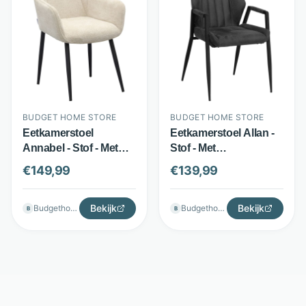
BUDGET HOME STORE
BUDGET HOME STORE
Eetkamerstoel
Eetkamerstoel Allan -
Annabel - Stof - Met
Stof - Met
armleuningen en
armleuningen -
€
149,99
€
139,99
handgreep - Beige -
Antraciet - Budget
Budget Home Store
Home Store
Bekijk
Bekijk
Budgethomestore
Budgethomestore
B
B