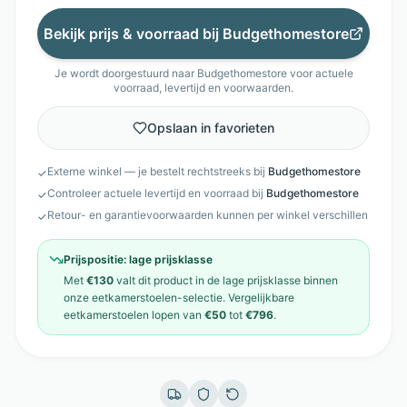
Bekijk prijs & voorraad bij
Budgethomestore
Je wordt doorgestuurd naar
Budgethomestore
voor actuele
voorraad, levertijd en voorwaarden.
Opslaan in favorieten
Externe winkel — je bestelt rechtstreeks bij
Budgethomestore
✓
Controleer actuele levertijd en voorraad bij
Budgethomestore
✓
Retour- en garantievoorwaarden kunnen per winkel verschillen
✓
Prijspositie:
lage prijsklasse
Met
€130
valt dit product in de
lage prijsklasse
binnen
onze
eetkamerstoelen
-selectie. Vergelijkbare
eetkamerstoelen
lopen van
€50
tot
€796
.