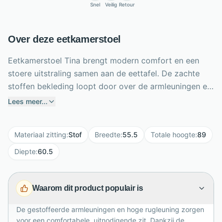
Snel
Veilig
Retour
Over deze eetkamerstoel
Eetkamerstoel Tina brengt modern comfort en een
stoere uitstraling samen aan de eettafel. De zachte
stoffen bekleding loopt door over de armleuningen en
biedt aangename ondersteuning tijdens lange diners
Lees meer...
of gezellige koffiemomenten. Zwarte metalen poten
geven het ontwerp een krachtig, eigentijds contrast.
Materiaal zitting
:
Stof
Breedte
:
55.5
Totale hoogte
:
89
Met een breedte van 55,5 cm, diepte van 60,5 cm en
hoogte van 89 cm heeft de stoel een royale vorm
Diepte
:
60.5
zonder zwaar te ogen. Kies uit antraciet, grijs of
toffee en combineer meerdere tinten voor een speelse
Waarom dit product populair is
eethoek. Dankzij het tijdloze ontwerp past Tina
moeiteloos in moderne, industriële en sfeervolle
De gestoffeerde armleuningen en hoge rugleuning zorgen
interieurs en creëert zij direct warmte thuis.
voor een comfortabele, uitnodigende zit. Dankzij de