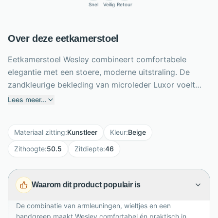
Snel
Veilig
Retour
Over deze eetkamerstoel
Eetkamerstoel Wesley combineert comfortabele
elegantie met een stoere, moderne uitstraling. De
zandkleurige bekleding van microleder Luxor voelt
luxe aan en laat zich moeiteloos combineren met
Lees meer...
uiteenlopende interieurs. Dankzij de zithoogte van
50,5 cm, zitdiepte van 46 cm en ondersteunende
Materiaal zitting
:
Kunstleer
Kleur
:
Beige
armleuningen zit je prettig tijdens lange diners. De
zwarte metalen poot geeft het ontwerp kracht, terwijl
Zithoogte
:
50.5
Zitdiepte
:
46
zwarte wieltjes de stoel eenvoudig verplaatsbaar
maken. Met het praktische handvat op de rug schuif je
Waarom dit product populair is
Wesley gemakkelijk aan tafel. Kies deze stijlvolle
eetkamerstoel voor een warme eethoek waarin
De combinatie van armleuningen, wieltjes en een
comfort, gebruiksgemak en eigentijds design dagelijks
handgreep maakt Wesley comfortabel én praktisch in