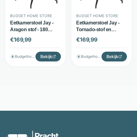
BUDGET HOME STORE
BUDGET HOME STORE
Eetkamerstoel Jay -
Eetkamerstoel Jay -
Aragon stof - 180
Tornado-stof en
graden draaibaar -
metaal - 180° draaibaar
€
169,99
€
169,99
Beige - Budget Home
met return - Lichtgrijs -
Store
Budget Home Store
Bekijk
Bekijk
Budgethomestore
Budgethomestore
B
B