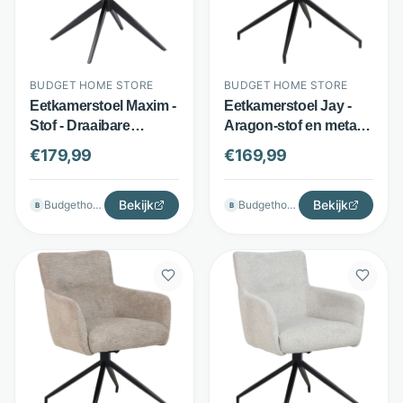
BUDGET HOME STORE
BUDGET HOME STORE
Eetkamerstoel Maxim -
Eetkamerstoel Jay -
Stof - Draaibare
Aragon-stof en metaal
spinpoot - Lichtbruin -
- 180° draaibaar -
€
179,99
€
169,99
Budget Home Store
Antraciet - Budget
Home Store
Bekijk
Bekijk
Budgethomestore
Budgethomestore
B
B