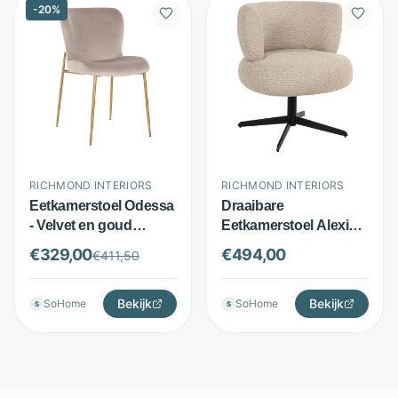
-
20
%
RICHMOND INTERIORS
RICHMOND INTERIORS
Eetkamerstoel Odessa
Draaibare
- Velvet en goud
Eetkamerstoel Alexis -
gecoat staal -
Bouclé stof -
€
329,00
€
494,00
€
411,50
Zithoogte 50 cm -
Draaifunctie - Zand -
Khaki - Richmond
Richmond Interiors
Interiors
Bekijk
Bekijk
SoHome
SoHome
S
S