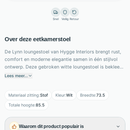
Snel
Veilig
Retour
Over deze eetkamerstoel
De Lynn loungestoel van Hygge Interiors brengt rust,
comfort en moderne elegantie samen in één stijlvol
ontwerp. Deze gebroken witte loungestoel is bekleed
met Hevre polyester in een zachte melange, waardoor
Lees meer...
hij een lichte en luchtige uitstraling krijgt. De
comfortabele zitting en rugleuning maken hem ideaal
Materiaal zitting
:
Stof
Kleur
:
Wit
Breedte
:
73.5
voor ontspannen lezen, loungen of genieten van een
rustig moment in huis. Dankzij de handige draaifunctie
Totale hoogte
:
85.5
beweeg je soepel mee met je omgeving. Met een
formaat van B73,5 x D75 x H85,5 cm is deze stoel een
Waarom dit product populair is
royale blikvanger voor de woonkamer, slaapkamer of