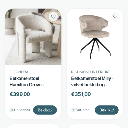
RICHMOND INTERIORS
ELEONORA
Eetkamerstoel Milly -
Eetkamerstoel
velvet bekleding -
Hamilton Grove -
draaibare stoel - khaki -
Bouclé - Met
€
351,00
€
399,00
Richmond Interiors
armleuningen - Beige -
Eleonora
Bekijk
Bekijk
SoHome
Hellochair
S
H