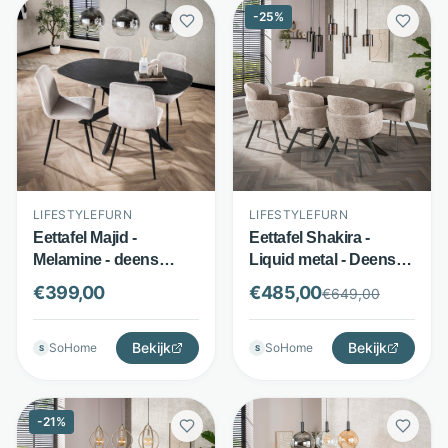
-
25
%
LIFESTYLEFURN
LIFESTYLEFURN
Eettafel Majid -
Eettafel Shakira -
Melamine - deens
Liquid metal - Deens
ovaal met
ovaal design 215x105
€
399,00
€
485,00
€
649,00
keramieklook - Zwart
cm - Brons -
bruin - LifestyleFurn
LifestyleFurn
Bekijk
Bekijk
SoHome
SoHome
S
S
-
21
%