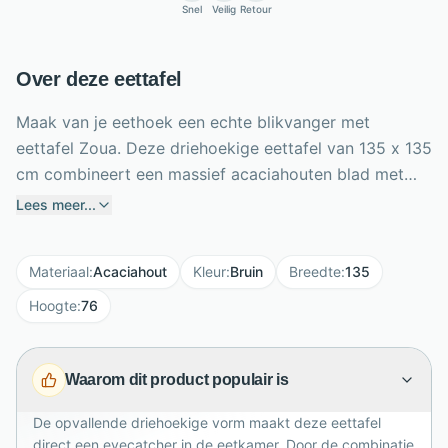
Snel
Veilig
Retour
Over deze eettafel
Maak van je eethoek een echte blikvanger met
eettafel Zoua. Deze driehoekige eettafel van 135 x 135
cm combineert een massief acaciahouten blad met
een gepoedercoat stalen onderstel voor een warme,
Lees meer...
eigentijdse uitstraling. De unieke vorm biedt
comfortabel plaats aan zes personen en stimuleert
Materiaal
:
Acaciahout
Kleur
:
Bruin
Breedte
:
135
gezellig tafelen. Drie schuin geplaatste metalen poten
geven het ontwerp een speels, modern karakter,
Hoogte
:
76
terwijl de naturel acacia afwerking zorgt voor
levendige houttekeningen. Met een hoogte van 76 cm
Waarom dit product populair is
en 73 cm vrije ruimte onder het blad is deze tafel
ideaal voor dagelijks dineren, lange avonden en
De opvallende driehoekige vorm maakt deze eettafel
stijlvolle interieurs met karakter.
direct een eyecatcher in de eetkamer. Door de combinatie