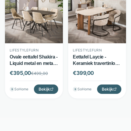
LIFESTYLEFURN
LIFESTYLEFURN
Ovale eettafel Shakira -
Eettafel Laycie -
Liquid metal en metaal
Keramiek travertinlook
- 180 cm ovaal blad -
en MDF - 180 cm blad -
€
395,00
€
399,00
€
499,00
Brons - LifestyleFurn
Bruin - LifestyleFurn
Bekijk
Bekijk
SoHome
SoHome
S
S