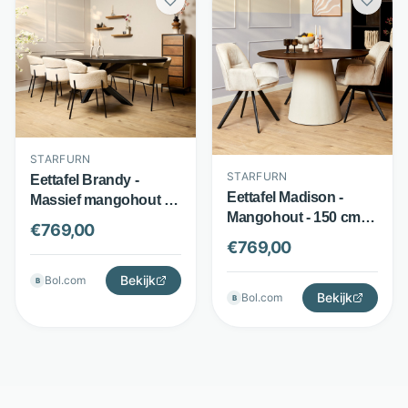
STARFURN
STARFURN
Eettafel Brandy -
Eettafel Madison -
Massief mangohout -
Mangohout - 150 cm
Ovaal blad met
€
769,00
breed - Bruin - Starfurn
matrixpoot - Zwart -
€
769,00
Starfurn
Bekijk
Bol.com
B
Bekijk
Bol.com
B