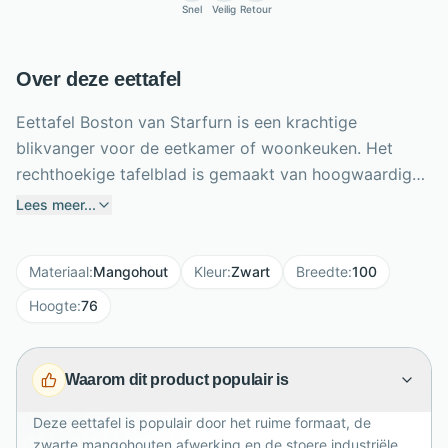
Snel
Veilig
Retour
Over deze eettafel
Eettafel Boston van Starfurn is een krachtige
blikvanger voor de eetkamer of woonkeuken. Het
rechthoekige tafelblad is gemaakt van hoogwaardig
mangohout en uitgevoerd in een stoere zwarte kleur,
Lees meer...
waardoor de tafel direct een industriële uitstraling
krijgt. De mat gelakte afwerking beschermt het blad
Materiaal
:
Mangohout
Kleur
:
Zwart
Breedte
:
100
tegen vlekken en krassen, zodat je lang geniet van dit
robuuste meubel. Met een royaal formaat van 240 x
Hoogte
:
76
100 x 76 cm biedt Boston volop ruimte voor diners,
borrels en gezellige momenten. Het metalen onderstel
Waarom dit product populair is
zorgt voor stevigheid en vormt een mooi contrast met
het donkere houten blad.
Deze eettafel is populair door het ruime formaat, de
zwarte mangohouten afwerking en de stoere industriële