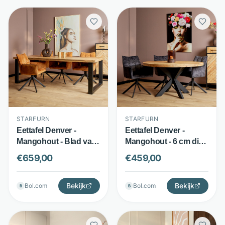
STARFURN
STARFURN
Eettafel Denver -
Eettafel Denver -
Mangohout - Blad van
Mangohout - 6 cm dik
6 cm met zwarte U-
blad met matrixpoot -
€
659,00
€
459,00
poot - Bruin - Starfurn
Bruin - Starfurn
Bekijk
Bekijk
Bol.com
Bol.com
B
B