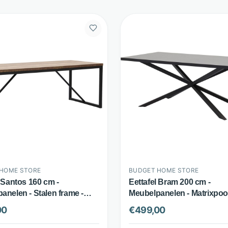
HOME STORE
BUDGET HOME STORE
l Santos 160 cm -
Eettafel Bram 200 cm -
anelen - Stalen frame -
Meubelpanelen - Matrixpoot
o - Budget Home Store
- Budget Home Store
00
€
499,00