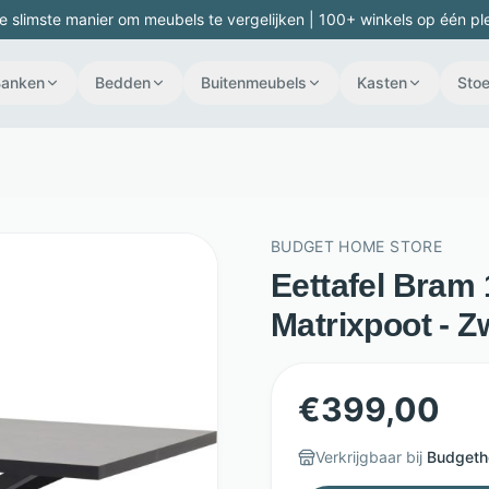
e slimste manier om meubels te vergelijken | 100+ winkels op één pl
Banken
Bedden
Buitenmeubels
Kasten
Stoe
BUDGET HOME STORE
Eettafel Bram
Matrixpoot - Z
€
399,00
Verkrijgbaar bij
Budgeth