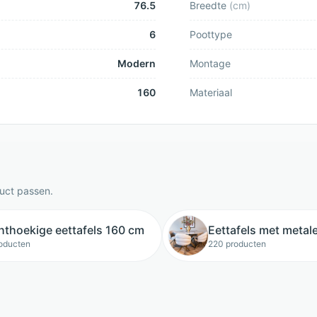
76.5
Breedte
(
cm
)
6
Poottype
Modern
Montage
160
Materiaal
duct passen.
hthoekige eettafels 160 cm
Eettafels met metal
oducten
220 producten