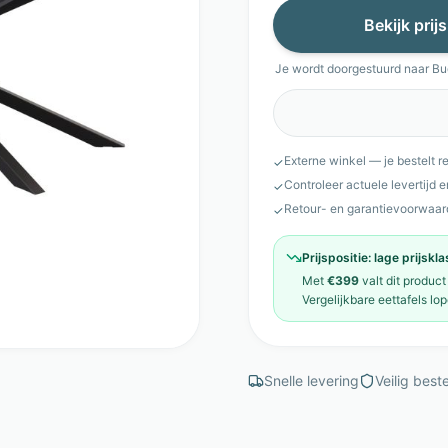
Bekijk prij
Je wordt doorgestuurd naar
Bu
Externe winkel — je bestelt r
✓
Controleer actuele levertijd 
✓
Retour- en garantievoorwaar
✓
Prijspositie:
lage prijskl
Met
€399
valt dit product
Vergelijkbare
eettafels
lop
Snelle levering
Veilig beste