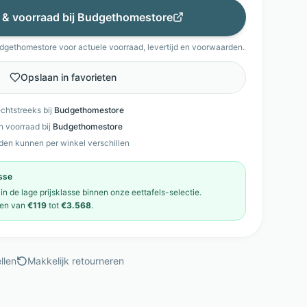
s & voorraad bij
Budgethomestore
dgethomestore
voor actuele voorraad, levertijd en voorwaarden.
Opslaan in favorieten
echtstreeks bij
Budgethomestore
en voorraad bij
Budgethomestore
den kunnen per winkel verschillen
asse
 in de
lage prijsklasse
binnen onze
eettafels
-selectie.
en van
€119
tot
€3.568
.
llen
Makkelijk retourneren