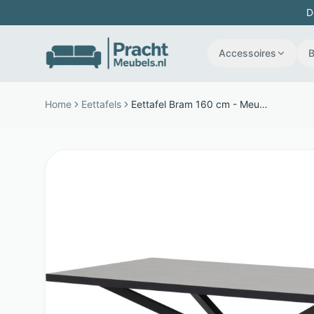
D
Accessoires
Home
Eettafels
Eettafel Bram 160 cm - Meubelpanelen - Matrixpoot - Zwart - Budget Home Store