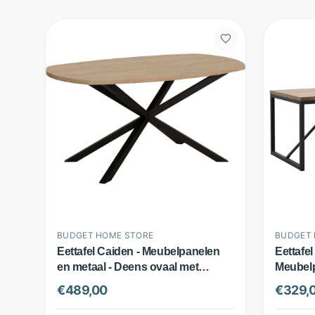
BUDGET HOME STORE
BUDGET 
Eettafel Caiden - Meubelpanelen
Eettafe
en metaal - Deens ovaal met
Meubelp
kruispoot - Bruin - Budget Home
Espress
€
489,00
€
329,
Store