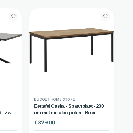
BUDGET HOME STORE
Eettafel Casita - Spaanplaat - 200
 - Zwart
cm met metalen poten - Bruin -
Budget Home Store
€
329,00