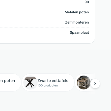
90
Metalen poten
Zelf monteren
Spaanplaat
en poten
Zwarte eettafels
Rechthoeki
100 producten
131 producten