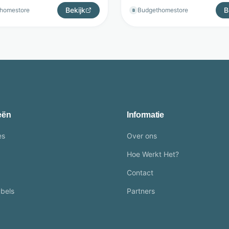
Bekijk
B
homestore
Budgethomestore
B
eën
Informatie
es
Over ons
Hoe Werkt Het?
Contact
bels
Partners