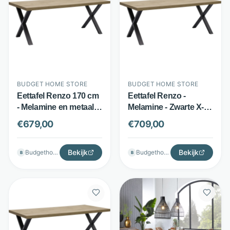
BUDGET HOME STORE
BUDGET HOME STORE
Eettafel Renzo 170 cm
Eettafel Renzo -
- Melamine en metaal -
Melamine - Zwarte X-
X-poten - Bruin -
poten - Bruin - Budget
€
679,00
€
709,00
Budget Home Store
Home Store
Bekijk
Bekijk
Budgethomestore
Budgethomestore
B
B