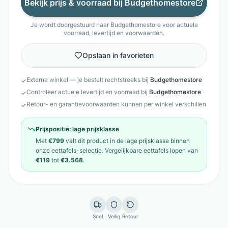
Bekijk prijs & voorraad bij
Budgethomestore
Je wordt doorgestuurd naar
Budgethomestore
voor actuele
voorraad, levertijd en voorwaarden.
Opslaan in favorieten
Externe winkel — je bestelt rechtstreeks bij
Budgethomestore
✓
Controleer actuele levertijd en voorraad bij
Budgethomestore
✓
Retour- en garantievoorwaarden kunnen per winkel verschillen
✓
Prijspositie:
lage prijsklasse
Met
€799
valt dit product in de
lage prijsklasse
binnen
onze
eettafels
-selectie. Vergelijkbare
eettafels
lopen van
€119
tot
€3.568
.
Snel
Veilig
Retour