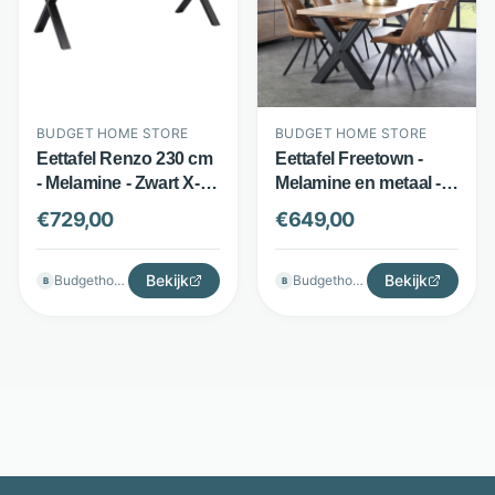
BUDGET HOME STORE
BUDGET HOME STORE
Eettafel Renzo 230 cm
Eettafel Freetown -
- Melamine - Zwart X-
Melamine en metaal -
onderstel - Arizona
X-poot - Bruin - Budget
€
729,00
€
649,00
Oak - Budget Home
Home Store
Store
Bekijk
Bekijk
Budgethomestore
Budgethomestore
B
B