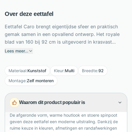
Over deze eettafel
Eettafel Caro brengt eigentijdse sfeer en praktisch
gemak samen in een opvallend ontwerp. Het royale
blad van 160 bij 92 cm is uitgevoerd in krasvast
melamine met een warme Misty Oak houtlook. De
Lees meer...
afgeronde vorm oogt vriendelijk en biedt comfortabel
plaats aan zes personen. Onder het blad zorgt de
Materiaal
:
Kunststof
Kleur
:
Multi
Breedte
:
92
stoere metalen spinpoot voor een luchtige, moderne
uitstraling en veel beenruimte. Je kiest uit
Montage
:
Zelf monteren
verschillende bladkleuren en een zwarte of
bijpassende randafwerking, zodat Caro perfect
Waarom dit product populair is
aansluit bij jouw interieur. Dankzij het
onderhoudsvriendelijke oppervlak maak je de tafel
De afgeronde vorm, warme houtlook en stoere spinpoot
eenvoudig schoon met een vochtige doek. Ideaal voor
geven deze eettafel een moderne uitstraling. Dankzij de
gezellige diners en dagelijks gezinsgebruik thuis.
ruime keuze in kleuren, afmetingen en randafwerkingen