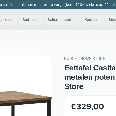
e slimste manier om meubels te vergelijken | 100+ winkels op één pl
Banken
Bedden
Buitenmeubels
Kasten
Stoe
BUDGET HOME STORE
Eettafel Casit
metalen poten
Store
€
329,00