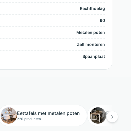
Rechthoekig
90
Metalen poten
Zelf monteren
Spaanplaat
Eettafels met metalen poten
Eettafels m
220 producten
117 producten