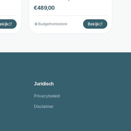
t Home
Budget Home Store
€
489,00
ekijk
Bekijk
Budgethomestore
B
Juridisch
Privacybeleid
Disclaimer