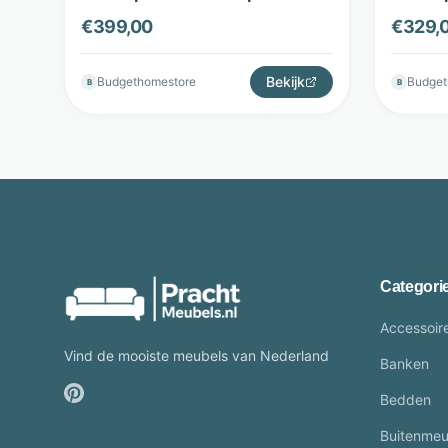
- Budget Home Store
Espress
€
399,00
€
329,
Bekijk
Budgethomestore
Budget
B
B
Categori
Accessoir
Vind de mooiste meubels van Nederland
Banken
Bedden
Buitenmeu