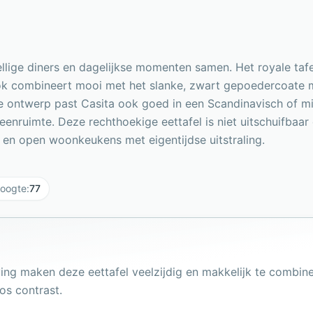
zellige diners en dagelijkse momenten samen. Het royale ta
ok combineert mooi met het slanke, zwart gepoedercoate m
te ontwerp past Casita ook goed in een Scandinavisch of min
enruimte. Deze rechthoekige eettafel is niet uitschuifbaar
 en open woonkeukens met eigentijdse uitstraling.
oogte
:
77
ing maken deze eettafel veelzijdig en makkelijk te combi
os contrast.