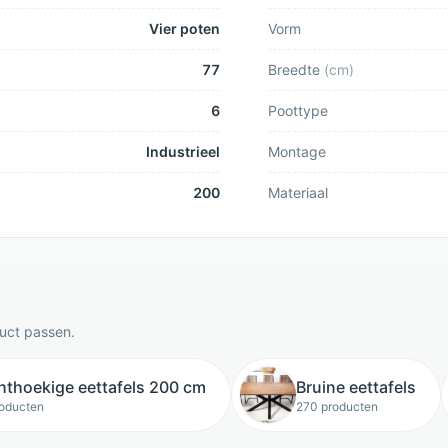
Vier poten
Vorm
77
Breedte
(
cm
)
6
Poottype
Industrieel
Montage
200
Materiaal
duct passen.
hthoekige eettafels 200 cm
Bruine eettafels
roducten
270 producten