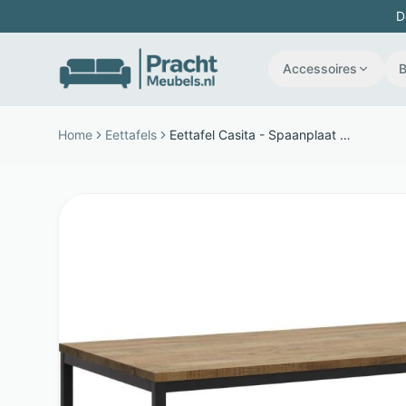
D
Accessoires
Home
Eettafels
Eettafel Casita - Spaanplaat - 200 cm met metalen poten - Bruin - Budget Home Store