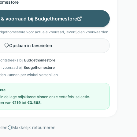
omestore
s & voorraad bij
Budgethomestore
dgethomestore
voor actuele voorraad, levertijd en voorwaarden.
Opslaan in favorieten
echtstreeks bij
Budgethomestore
en voorraad bij
Budgethomestore
den kunnen per winkel verschillen
asse
 in de
lage prijsklasse
binnen onze
eettafels
-selectie.
en van
€119
tot
€3.568
.
llen
Makkelijk retourneren