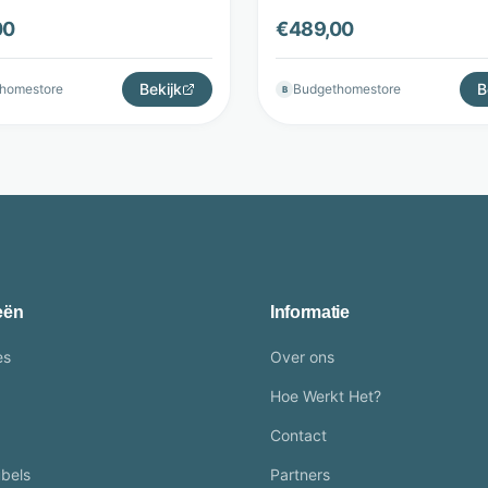
o - Budget Home Store
kruispoot - Bruin - Budge
00
€
489,00
Store
Bekijk
B
homestore
Budgethomestore
B
eën
Informatie
es
Over ons
Hoe Werkt Het?
Contact
bels
Partners