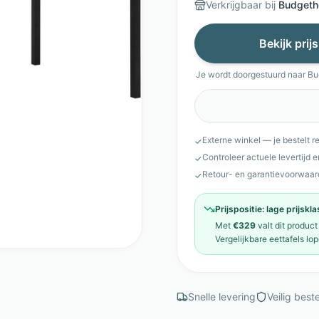
Verkrijgbaar bij
Budgeth
Bekijk prij
Je wordt doorgestuurd naar
Bu
Externe winkel — je bestelt r
✓
Controleer actuele levertijd 
✓
Retour- en garantievoorwaar
✓
Prijspositie:
lage prijskl
Met
€329
valt dit product
Vergelijkbare
eettafels
lop
Snelle levering
Veilig beste