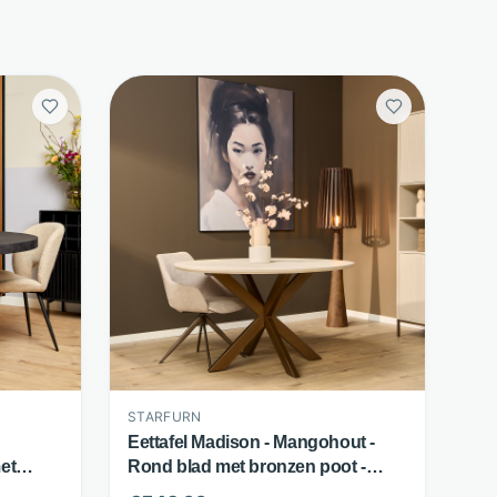
STARFURN
Eettafel Madison - Mangohout -
et
Rond blad met bronzen poot -
n
Beige - Starfurn