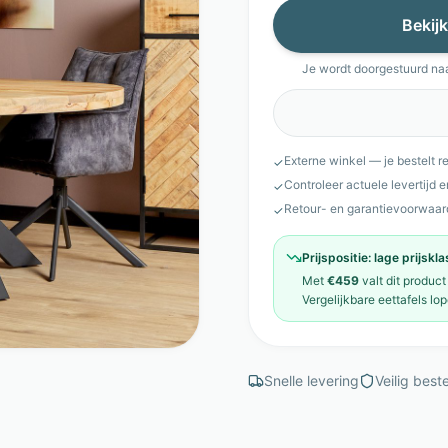
Bekijk
Je wordt doorgestuurd na
Externe winkel — je bestelt r
✓
Controleer actuele levertijd 
✓
Retour- en garantievoorwaar
✓
Prijspositie:
lage prijskl
Met
€459
valt dit product
Vergelijkbare
eettafels
lop
Snelle levering
Veilig beste