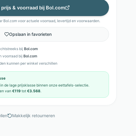
 prijs & voorraad bij
Bol.com
ar
Bol.com
voor actuele voorraad, levertijd en voorwaarden.
Opslaan in favorieten
echtstreeks bij
Bol.com
en voorraad bij
Bol.com
den kunnen per winkel verschillen
asse
 in de
lage prijsklasse
binnen onze
eettafels
-selectie.
en van
€119
tot
€3.568
.
llen
Makkelijk retourneren