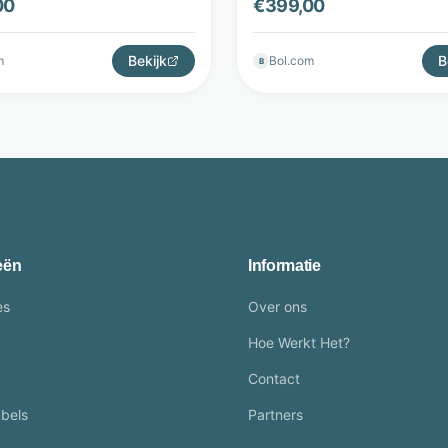
00
€
399,00
Bekijk
B
m
Bol.com
B
eën
Informatie
es
Over ons
Hoe Werkt Het?
Contact
bels
Partners