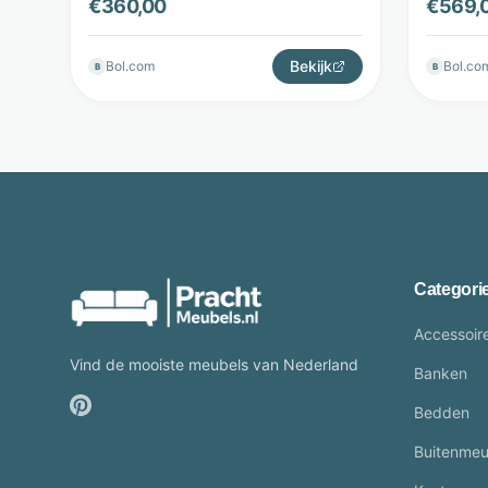
€
360,00
€
569,
Bekijk
Bol.com
Bol.co
B
B
Categori
Accessoir
Vind de mooiste meubels van Nederland
Banken
Bedden
Buitenmeu