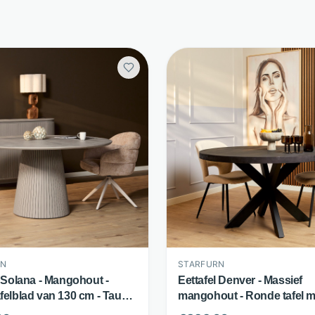
RN
STARFURN
l Solana - Mangohout -
Eettafel Denver - Massief
felblad van 130 cm - Taupe
mangohout - Ronde tafel m
rn
matrixpoot - Zwart - Starfur