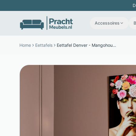
D
Accessoires
Home
Eettafels
Eettafel Denver - Mangohout - 6 cm dik blad met matrixpoot - Bruin - Starfurn