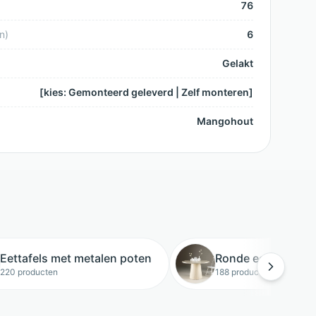
76
n
)
6
Gelakt
[kies: Gemonteerd geleverd | Zelf monteren]
Mangohout
Eettafels met metalen poten
Ronde eettafels
220 producten
188 producten