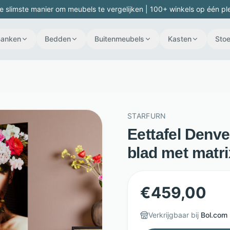
e slimste manier om meubels te vergelijken | 100+ winkels op één pl
Banken
Bedden
Buitenmeubels
Kasten
Stoe
STARFURN
Eettafel Denve
blad met matri
€
459,00
Verkrijgbaar bij
Bol.com