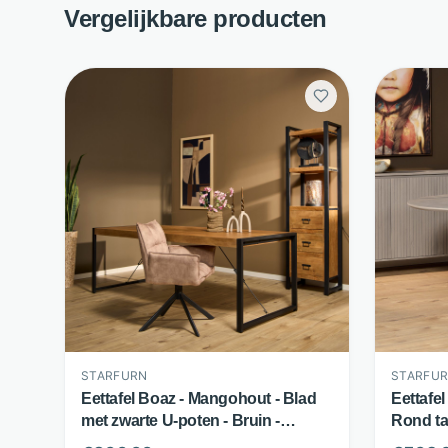
Vergelijkbare producten
STARFURN
STARFU
Eettafel Boaz - Mangohout - Blad
Eettafe
met zwarte U-poten - Bruin -
Rond ta
Starfurn
- Starfu