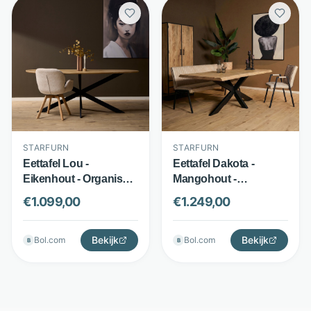
STARFURN
STARFURN
Eettafel Lou -
Eettafel Dakota -
Eikenhout - Organisch
Mangohout -
blad met matrixpoot -
Boomstamblad met
€
1.099,00
€
1.249,00
Bruin - Starfurn
metalen onderstel -
Bruin - Starfurn
Bekijk
Bekijk
Bol.com
Bol.com
B
B