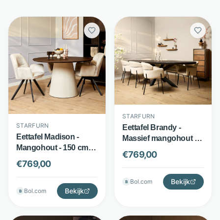
STARFURN
STARFURN
Eettafel Brandy -
Eettafel Madison -
Massief mangohout -
Mangohout - 150 cm
Ovaal blad met
€
769,00
breed - Bruin - Starfurn
matrixpoot - Zwart -
€
769,00
Starfurn
Bekijk
Bol.com
B
Bekijk
Bol.com
B