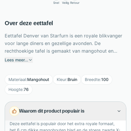
Snel
Veilig
Retour
Over deze eettafel
Eettafel Denver van Starfurn is een royale blikvanger
voor lange diners en gezellige avonden. De
rechthoekige tafel is gemaakt van mangohout en
afgewerkt met een blanke lak, waardoor de warme
Lees meer...
bruine houtkleur mooi zichtbaar blijft. Het stevige blad
is 6 cm dik, waarvan 3 cm opgedikt, en geeft de tafel
Materiaal
:
Mangohout
Kleur
:
Bruin
Breedte
:
100
een robuuste uitstraling. De zwart gelakte metalen X-
poot zorgt voor stabiliteit en een stoer industrieel
Hoogte
:
76
accent. Met een indrukwekkend formaat van 300 x
100 x 76 cm biedt Denver volop ruimte voor familie,
Waarom dit product populair is
vrienden en uitgebreid tafelen in een ruime eetkamer
of woonkeuken.
Deze eettafel is populair door het extra royale formaat,
het 6 cm dikke mangohouten blad en de stoere zwarte X-