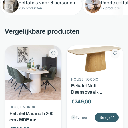
Eettafels voor 6 personen
Ronde eetta
205 producten
17 producten
Vergelijkbare producten
HOUSE NORDIC
Eettafel Noli
Deensovaal -
Keramiek - Travertin
€
749,00
decor - Bruin - House
HOUSE NORDIC
Nordic
Eettafel Maranola 200
Bekijk
Furnea
F
cm - MDF met
cementlook -