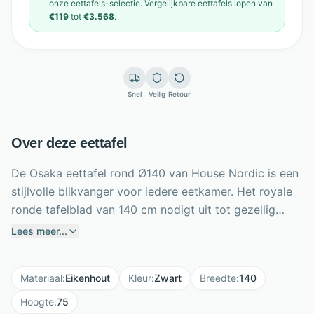
onze
eettafels
-selectie. Vergelijkbare
eettafels
lopen van
€119
tot
€3.568
.
Snel
Veilig
Retour
Over deze eettafel
De Osaka eettafel rond Ø140 van House Nordic is een
stijlvolle blikvanger voor iedere eetkamer. Het royale
ronde tafelblad van 140 cm nodigt uit tot gezellig
tafelen en creëert een open, sociale sfeer. De
Lees meer...
combinatie van eikenfineer en een stevige MDF basis
geeft de tafel een warme, Scandinavische uitstraling
Materiaal
:
Eikenhout
Kleur
:
Zwart
Breedte
:
140
met moderne eenvoud. De zwarte afwerking zorgt
voor een krachtig en tijdloos accent dat mooi past in
Hoogte
:
75