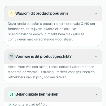
minimalistische, moderne en klassieke interieurs. Met
een hoogte van 75 cm is deze eettafel ideaal voor
Waarom dit product populair is
dagelijks gebruik, diners met vrienden en stijlvolle
momenten aan tafel. Een duurzame keuze met
Deze ronde eettafel is populair door het royale Ø140 cm
karakter.
formaat en de stijlvolle zwarte eikenlook. De
Scandinavische eenvoud maakt hem makkelijk te
combineren met verschillende woonstijlen.
Voor wie is dit product geschikt?
Ideaal voor wie een ruime, ronde eettafel zoekt met een
moderne en warme uitstraling. Perfect voor gezinnen en
liefhebbers van stijlvol, sociaal tafelen.
Belangrijkste kenmerken
Rond tafelblad Ø140 cm