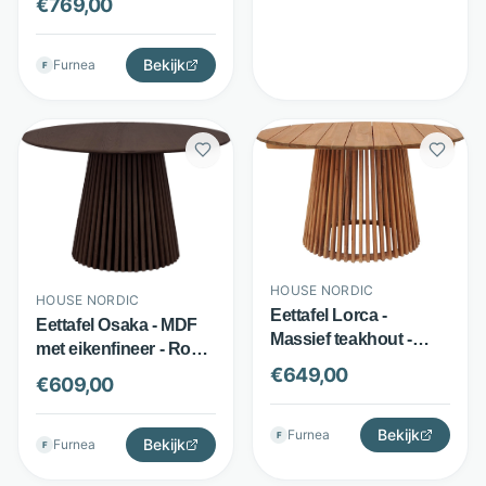
€
769,00
Organisch tafelblad -
Grijs - House Nordic
Bekijk
Furnea
F
HOUSE NORDIC
HOUSE NORDIC
Eettafel Lorca -
Eettafel Osaka - MDF
Massief teakhout -
met eikenfineer - Rond
Rond Ø120 cm - Bruin
Ø120 cm - Gerookt
€
649,00
€
609,00
naturel - House Nordic
eiken - House Nordic
Bekijk
Furnea
F
Bekijk
Furnea
F