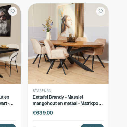
STARFURN
ut en
Eettafel Brandy - Massief
art -
mangohout en metaal - Matrixpoot
- Bruin - Starfurn
€
639,00