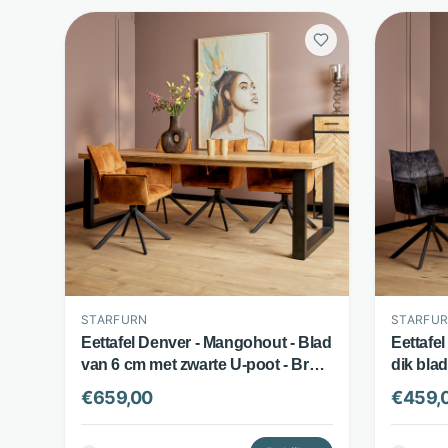
STARFURN
STARFU
Eettafel Denver - Mangohout - Blad
Eettafe
van 6 cm met zwarte U-poot - Bruin
dik blad
- Starfurn
Starfur
€
659,00
€
459,