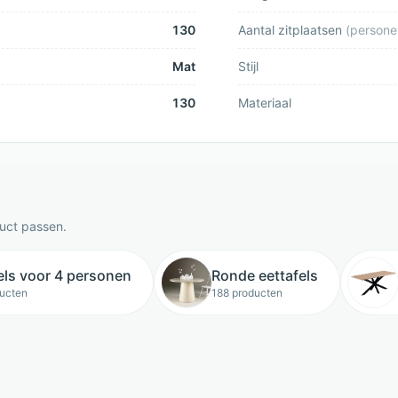
130
Aantal zitplaatsen
(
persone
Mat
Stijl
130
Materiaal
duct passen.
els voor 4 personen
Ronde eettafels
ucten
188 producten