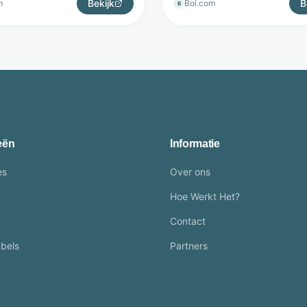
Bekijk
B
m
Bol.com
B
eën
Informatie
es
Over ons
Hoe Werkt Het?
Contact
bels
Partners