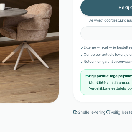
Bekijk
Je wordt doorgestuurd na
Externe winkel — je bestelt r
✓
Controleer actuele levertijd 
✓
Retour- en garantievoorwaar
✓
Prijspositie:
lage prijskl
Met
€569
valt dit product
Vergelijkbare
eettafels
lop
Snelle levering
Veilig beste