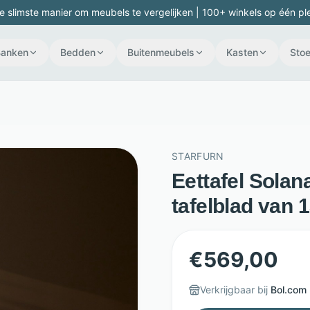
e slimste manier om meubels te vergelijken | 100+ winkels op één pl
Banken
Bedden
Buitenmeubels
Kasten
Stoe
STARFURN
Eettafel Solan
tafelblad van 
€
569,00
Verkrijgbaar bij
Bol.com