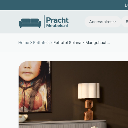
D
Accessoires
Home
Eettafels
Eettafel Solana - Mangohout - Rond tafelblad van 130 cm - Taupe - Starfurn