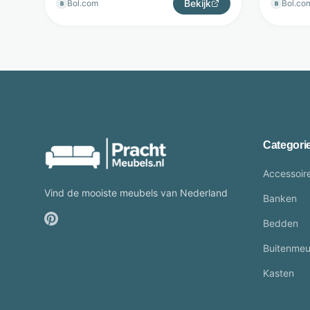
Bekijk
Bol.com
Bol.co
B
B
Categori
Accessoir
Vind de mooiste meubels van Nederland
Banken
Bedden
Buitenmeu
Kasten