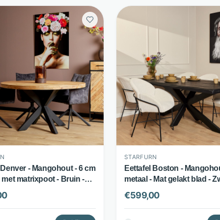
RN
STARFURN
l Denver - Mangohout - 6 cm
Eettafel Boston - Mangoho
 met matrixpoot - Bruin -
metaal - Mat gelakt blad - Zw
n
Starfurn
00
€
599,00