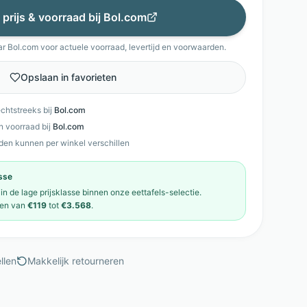
 prijs & voorraad bij
Bol.com
ar
Bol.com
voor actuele voorraad, levertijd en voorwaarden.
Opslaan in favorieten
echtstreeks bij
Bol.com
en voorraad bij
Bol.com
den kunnen per winkel verschillen
asse
 in de
lage prijsklasse
binnen onze
eettafels
-selectie.
en van
€119
tot
€3.568
.
llen
Makkelijk retourneren