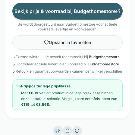
Bekijk prijs & voorraad bij
Budgethomestore
Je wordt doorgestuurd naar
Budgethomestore
voor actuele
voorraad, levertijd en voorwaarden.
Opslaan in favorieten
Externe winkel — je bestelt rechtstreeks bij
Budgethomestore
✓
Controleer actuele levertijd en voorraad bij
Budgethomestore
✓
Retour- en garantievoorwaarden kunnen per winkel verschillen
✓
Prijspositie:
lage prijsklasse
Met
€689
valt dit product in de
lage prijsklasse
binnen
onze
eettafels
-selectie. Vergelijkbare
eettafels
lopen van
€119
tot
€3.568
.