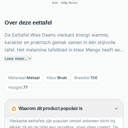
Snel
Veilig
Retour
Over deze eettafel
De Eettafel Wies Deens vierkant brengt warmte,
karakter en praktisch gemak samen in één stijlvolle
tafel. Het melamine tafelblad in kleur Mango heeft een
natuurlijke houtlook en is onderhoudsvriendelijk in
Lees meer...
dagelijks gebruik. Het zwarte metalen X-onderstel
geeft de tafel een stoere, moderne uitstraling en zorgt
Materiaal
:
Metaal
Kleur
:
Bruin
Breedte
:
150
voor een stevige basis. Met een formaat van 150 x 150
cm is deze vierkante eettafel ideaal voor gezellige
Hoogte
:
77
diners, spelletjesavonden of lange gesprekken met
familie en vrienden. Dankzij de strakke vorm past Wies
Waarom dit product populair is
moeiteloos in moderne, industriële en Scandinavische
interieurs.
Vierkante eettafels zijn populair omdat iedereen dicht bij
elkaar zit en de tafel een gezellige, open sfeer creëert. De