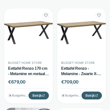
BUDGET HOME STORE
BUDGET HOME STORE
Eettafel Renzo 170 cm
Eettafel Renzo -
- Melamine en metaal -
Melamine - Zwarte X-
X-poten - Bruin -
poten - Bruin - Budget
€
679,00
€
709,00
Budget Home Store
Home Store
Bekijk
Bekijk
Budgethomestore
Budgethomestore
B
B