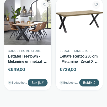
BUDGET HOME STORE
BUDGET HOME STORE
Eettafel Freetown -
Eettafel Renzo 230 cm
Melamine en metaal -
- Melamine - Zwart X-
X-poot - Bruin - Budget
onderstel - Arizona
€
649,00
€
729,00
Home Store
Oak - Budget Home
Store
Bekijk
Bekijk
Budgethomestore
Budgethomestore
B
B