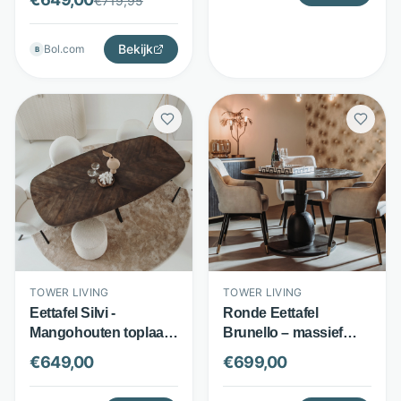
€
719,95
metalen spinpoot -
Zwart - Tower Living
Bekijk
Bol.com
B
TOWER LIVING
TOWER LIVING
Eettafel Silvi -
Ronde Eettafel
Mangohouten toplaag
Brunello – massief
op plywood - Deens
mangohout – 130 cm –
€
649,00
€
699,00
ovaal met spinpoot -
zwart – Tower Living
Bruin - Tower Living