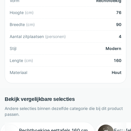
Vorm
Rechthoekig
Hoogte
(
cm
)
76
Breedte
(
cm
)
90
Aantal zitplaatsen
(
personen
)
4
Stijl
Modern
Lengte
(
cm
)
160
Materiaal
Hout
Bekijk vergelijkbare selecties
Andere selecties binnen dezelfde categorie die bij dit product
passen.
Rechthoekige eettafels 160 cm
Eettafe