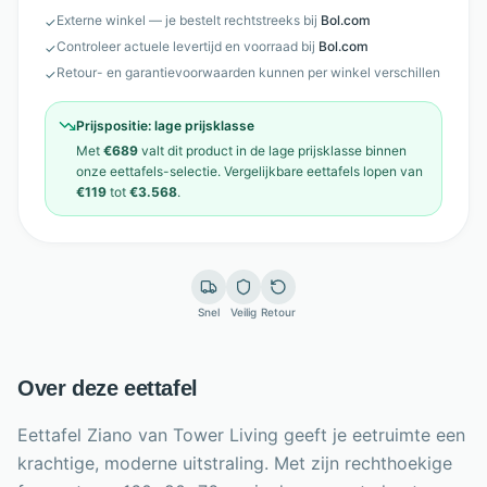
Externe winkel — je bestelt rechtstreeks bij
Bol.com
✓
Controleer actuele levertijd en voorraad bij
Bol.com
✓
Retour- en garantievoorwaarden kunnen per winkel verschillen
✓
Prijspositie:
lage prijsklasse
Met
€689
valt dit product in de
lage prijsklasse
binnen
onze
eettafels
-selectie. Vergelijkbare
eettafels
lopen van
€119
tot
€3.568
.
Snel
Veilig
Retour
Over deze eettafel
Eettafel Ziano van Tower Living geeft je eetruimte een
krachtige, moderne uitstraling. Met zijn rechthoekige