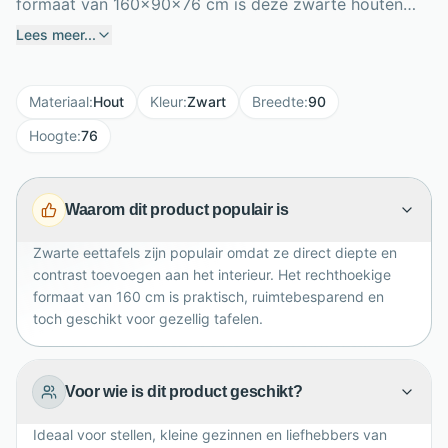
formaat van 160x90x76 cm is deze zwarte houten
eettafel perfect voor dagelijks tafelen, werken aan
Lees meer...
tafel en gezellige diners met vrienden of gezin. De
donkere kleur zorgt voor een stijlvol accent en laat
Materiaal
:
Hout
Kleur
:
Zwart
Breedte
:
90
zich mooi combineren met lichte stoelen, warme
houttinten en industriële accessoires. Dankzij het
Hoogte
:
76
compacte maar comfortabele formaat past Ziano ook
goed in kleinere eetkamers of woonkeukens. Een
Waarom dit product populair is
sfeervolle keuze voor wie houdt van strak design,
praktisch gebruik en een eigentijdse woonstijl met
Zwarte eettafels zijn populair omdat ze direct diepte en
karakter en balans in huis.
contrast toevoegen aan het interieur. Het rechthoekige
formaat van 160 cm is praktisch, ruimtebesparend en
toch geschikt voor gezellig tafelen.
Voor wie is dit product geschikt?
Ideaal voor stellen, kleine gezinnen en liefhebbers van