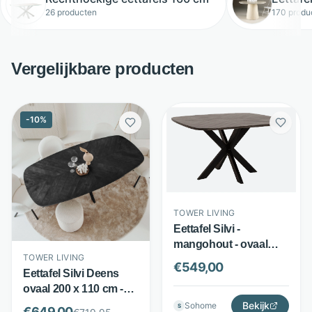
26 producten
170 produ
Vergelijkbare producten
-
10
%
TOWER LIVING
Eettafel Silvi -
mangohout - ovaal
TOWER LIVING
tafelblad - zwart -
€
549,00
Eettafel Silvi Deens
Tower Living
ovaal 200 x 110 cm -
Mangohout met
Bekijk
Sohome
S
€
649,00