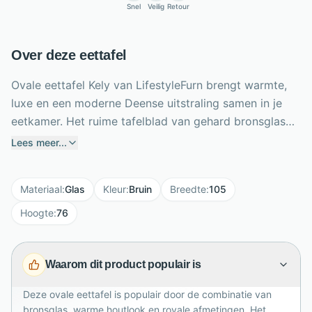
Snel
Veilig
Retour
Over deze eettafel
Ovale eettafel Kely van LifestyleFurn brengt warmte,
luxe en een moderne Deense uitstraling samen in je
eetkamer. Het ruime tafelblad van gehard bronsglas
geeft een stijlvolle, transparante glans, terwijl het MDF
Lees meer...
onderstel met 3D-houtprint zorgt voor een warme
bruine basis. Met een lengte van 215 cm en breedte
Materiaal
:
Glas
Kleur
:
Bruin
Breedte
:
105
van 105 cm biedt deze eettafel royaal plaats voor
lange diners, gezellige borrels en dagelijks
Hoogte
:
76
gezinsgebruik. De ovale vorm oogt zacht en
uitnodigend, perfect voor open woonruimtes en
Waarom dit product populair is
moderne interieurs. De poten monteer je zelf,
waardoor de tafel praktisch geleverd wordt en snel
Deze ovale eettafel is populair door de combinatie van
klaarstaat voor gebruik in huis.
bronsglas, warme houtlook en royale afmetingen. Het