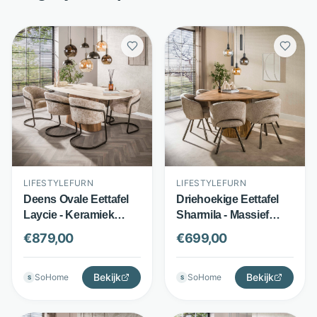
LIFESTYLEFURN
LIFESTYLEFURN
Deens Ovale Eettafel
Driehoekige Eettafel
Laycie - Keramiek
Sharmila - Massief
Travertin-look - 215cm
mangohout - 150 x 150
€
879,00
€
699,00
- Bruin - LifestyleFurn
cm - Bruin -
LifestyleFurn
Bekijk
Bekijk
SoHome
SoHome
S
S