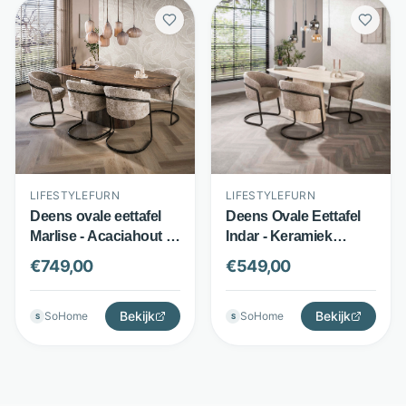
LIFESTYLEFURN
LIFESTYLEFURN
Deens ovale eettafel
Deens Ovale Eettafel
Marlise - Acaciahout -
Indar - Keramiek
215 x 105 cm - Bruin -
Travertinlook -
€
749,00
€
549,00
LifestyleFurn
Middenpoot - Beige -
LifestyleFurn
Bekijk
Bekijk
SoHome
SoHome
S
S