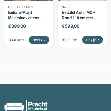
LIFESTYLEFURN
NOHR
Eettafel Majid -
Eettafel Anh - MDF -
Melamine - deens
Rond 110 cm met
ovaal met
kolompoot -
€
399,00
€
599,00
keramieklook - Zwart
Whitewash - Nohr
bruin - LifestyleFurn
Bekijk
Bekijk
SoHome
SoHome
S
S