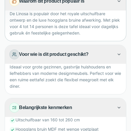
Waarom dit product populair is
designkarakter. Met een diepte van 89 cm en hoogte
van 75 cm biedt deze eettafel comfort en uitstraling.
De Linosa is populair door het royale uitschuifbare
ontwerp en de luxe hoogglans bruine afwerking. Met plek
voor 4 tot 14 personen is deze tafel ideaal voor dagelijks
gebruik én feestelijke gelegenheden.
Voor wie is dit product geschikt?
Ideaal voor grote gezinnen, gastvrije huishoudens en
liefhebbers van moderne designmeubels. Perfect voor wie
een ruime eettafel zoekt die flexibel meegroeit met elk
diner.
Belangrijkste kenmerken
Uitschuifbaar van 160 tot 260 cm
Hoogglans bruin MDF met wenge voetplaat