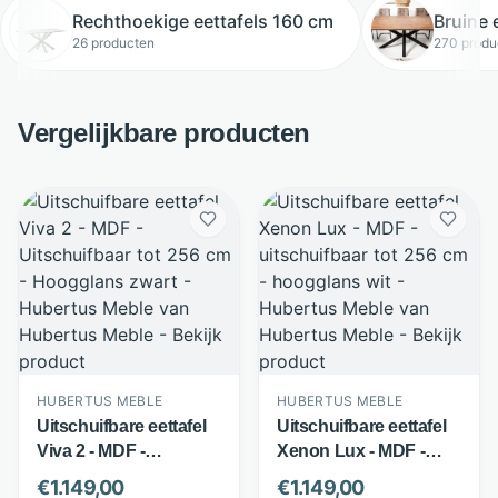
Rechthoekige eettafels 160 cm
Bruine 
26 producten
270 produ
Vergelijkbare producten
HUBERTUS MEBLE
HUBERTUS MEBLE
Uitschuifbare eettafel
Uitschuifbare eettafel
Viva 2 - MDF -
Xenon Lux - MDF -
Uitschuifbaar tot 256
uitschuifbaar tot 256
€
1.149,00
€
1.149,00