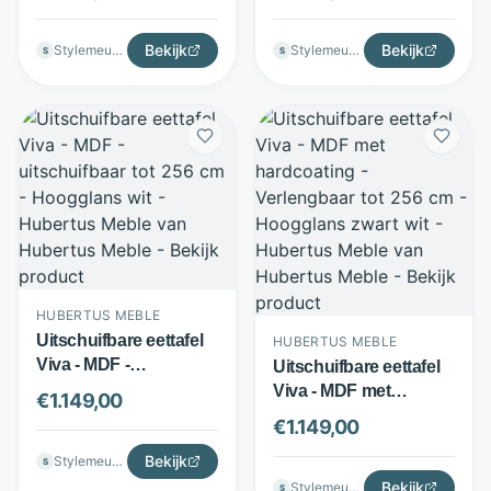
cm - Hoogglans zwart -
cm - hoogglans wit -
Hubertus Meble
Hubertus Meble
Bekijk
Bekijk
Stylemeubels
Stylemeubels
S
S
HUBERTUS MEBLE
Uitschuifbare eettafel
HUBERTUS MEBLE
Viva - MDF -
Uitschuifbare eettafel
uitschuifbaar tot 256
Viva - MDF met
€
1.149,00
cm - Hoogglans wit -
hardcoating -
€
1.149,00
Hubertus Meble
Verlengbaar tot 256 cm
Bekijk
Stylemeubels
- Hoogglans zwart wit -
S
Hubertus Meble
Bekijk
Stylemeubels
S