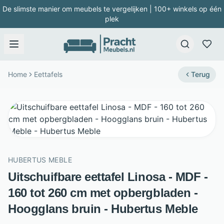
De slimste manier om meubels te vergelijken | 100+ winkels op één
plek
Home
Eettafels
Terug
HUBERTUS MEBLE
Uitschuifbare eettafel Linosa - MDF -
160 tot 260 cm met opbergbladen -
Hoogglans bruin - Hubertus Meble