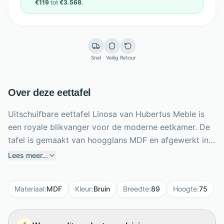
€119
tot
€3.568
.
Snel
Veilig
Retour
Over deze eettafel
Uitschuifbare eettafel Linosa van Hubertus Meble is
een royale blikvanger voor de moderne eetkamer. De
tafel is gemaakt van hoogglans MDF en afgewerkt in
stijlvol bruin met een wenge voetplaat. Dankzij het
Lees meer...
slimme uitschuifsysteem verleng je de tafel van 160
cm naar 210 cm of zelfs 260 cm, ideaal voor diners
Materiaal
:
MDF
Kleur
:
Bruin
Breedte
:
89
Hoogte
:
75
met familie en vrienden. De extra bladen kunnen netjes
in het tafelblad worden opgeborgen. Het dikke blad
en de robuuste blokpoten geven Linosa een krachtig