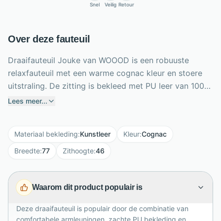
Snel
Veilig
Retour
Over deze fauteuil
Draaifauteuil Jouke van WOOOD is een robuuste
relaxfauteuil met een warme cognac kleur en stoere
uitstraling. De zitting is bekleed met PU leer van 100%
polyester, dat zacht aanvoelt en een royale, grove
Lees meer...
structuur heeft. Het zwart gepoedercoate metalen
onderstel maakt de fauteuil stevig en modern. Dankzij
Materiaal bekleding
:
Kunstleer
Kleur
:
Cognac
de draaifunctie draai je moeiteloos naar de juiste
richting, ideaal bij een zithoek of leesplek. Met royale
Breedte
:
77
Zithoogte
:
46
armleuningen, een zitdiepte van 47 cm en een
zithoogte van 42 tot 46 cm biedt Jouke comfortabel
Waarom dit product populair is
zitgemak. Een karaktervolle fauteuil voor dagelijks
ontspannen in stijl.
Deze draaifauteuil is populair door de combinatie van
comfortabele armleuningen, zachte PU bekleding en