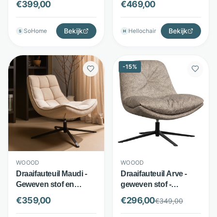
€
399,00
€
469,00
Beige - WOOOD
Bekijk
Bekijk
SoHome
Hellochair
S
H
-
15
%
WOOOD
WOOOD
Draaifauteuil Maudi -
Draaifauteuil Arve -
Geweven stof en
geweven stof -
metalen onderstel -
draaibaar onderstel -
€
359,00
€
296,00
€
349,00
Draaibaar - Naturel -
naturel - WOOOD
WOOOD