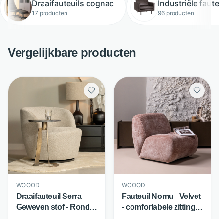
Draaifauteuils cognac
Industriële faute
17 producten
96 producten
Vergelijkbare producten
WOOOD
WOOOD
Draaifauteuil Serra -
Fauteuil Nomu - Velvet
Geweven stof - Rond
- comfortabele zitting -
draaibaar design -
Roze - WOOOD