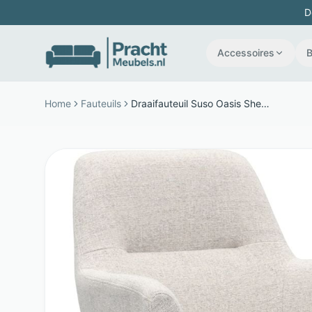
D
Accessoires
Home
Fauteuils
Draaifauteuil Suso Oasis Shell - Stof - Draaibare stervoet - Creme - Budget Home Store