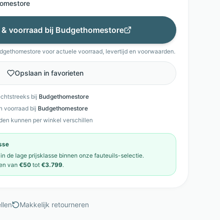
omestore
s & voorraad bij
Budgethomestore
dgethomestore
voor actuele voorraad, levertijd en voorwaarden.
Opslaan in favorieten
echtstreeks bij
Budgethomestore
en voorraad bij
Budgethomestore
den kunnen per winkel verschillen
asse
 in de
lage prijsklasse
binnen onze
fauteuils
-selectie.
en van
€50
tot
€3.799
.
llen
Makkelijk retourneren