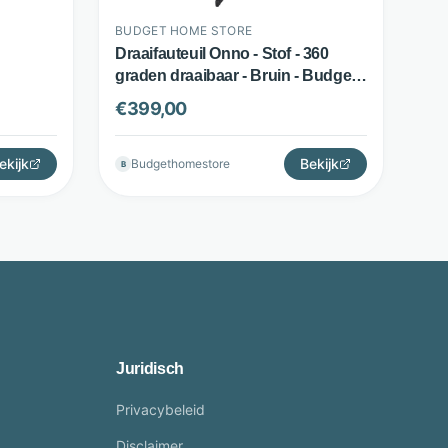
BUDGET HOME STORE
Draaifauteuil Onno - Stof - 360
graden draaibaar - Bruin - Budget
dget
Home Store
€
399,00
ekijk
Bekijk
Budgethomestore
B
Juridisch
Privacybeleid
Disclaimer