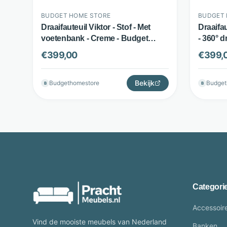
BUDGET HOME STORE
BUDGET 
Draaifauteuil Viktor - Stof - Met
Draaifau
voetenbank - Creme - Budget
- 360° d
Home Store
Home S
€
399,00
€
399,
Bekijk
Budgethomestore
Budget
B
B
Categori
Accessoir
Vind de mooiste meubels van Nederland
Banken