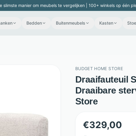
e slimste manier om meubels te vergelijken | 100+ winkels op één pl
Banken
Bedden
Buitenmeubels
Kasten
Stoe
BUDGET HOME STORE
Draaifauteuil S
Draaibare ste
Store
€
329,00