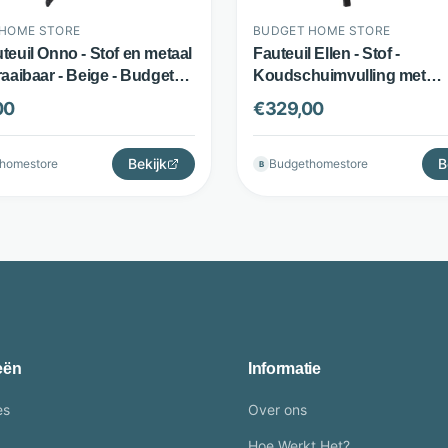
HOME STORE
BUDGET HOME STORE
teuil Onno - Stof en metaal
Fauteuil Ellen - Stof -
raaibaar - Beige - Budget
Koudschuimvulling met
tore
armleuningen - Blauw - Bu
00
€
329,00
Home Store
Bekijk
B
homestore
Budgethomestore
B
eën
Informatie
es
Over ons
Hoe Werkt Het?