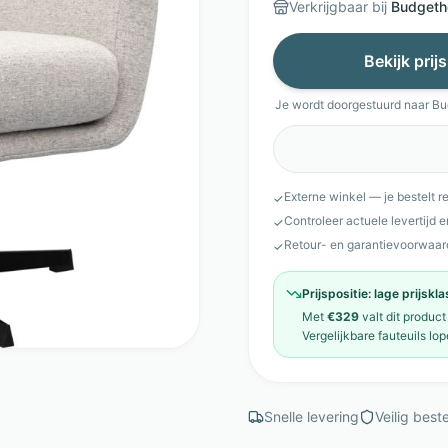
Verkrijgbaar bij
Budgeth
Bekijk prij
Je wordt doorgestuurd naar
Bu
Externe winkel — je bestelt r
✓
Controleer actuele levertijd 
✓
Retour- en garantievoorwaar
✓
Prijspositie:
lage prijskl
Met
€329
valt dit product
Vergelijkbare
fauteuils
lop
Snelle levering
Veilig beste