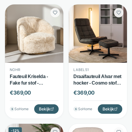
NOHR
LABEL51
Fauteuil Kriselda -
Draaifauteuil Alvar met
Fake fur stof -
hocker - Cosmo stof
omhullend design -
en metaal - draaibaar
€
369,00
€
369,00
Beige - Nohr
met ottomane -
antraciet - LABEL51
Bekijk
Bekijk
SoHome
SoHome
S
S
-
12
%