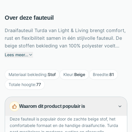
Over deze fauteuil
Draaifauteuil Turda van Light & Living brengt comfort,
rust en flexibiliteit samen in één stijlvolle fauteuil. De
beige stoffen bekleding van 100% polyester voelt
zacht aan en geeft de stoel een warme, toegankelijke
Lees meer...
uitstraling. Dankzij het draaibare ontwerp beweeg je
eenvoudig mee met de ruimte, ideaal in de
Materiaal bekleding
:
Stof
Kleur
:
Beige
Breedte
:
81
woonkamer, leeshoek of loungeplek. Met een breedte
van 81 cm, hoogte van 77 cm en diepte van 78 cm
Totale hoogte
:
77
heeft Turda een royaal maar compact formaat. De
neutrale beige kleur laat zich makkelijk combineren
Waarom dit product populair is
met hout, bouclé, linnen en natuurlijke tinten. Een
comfortabele draaifauteuil voor dagelijks ontspannen
Deze fauteuil is populair door de zachte beige stof, het
wonen.
comfortabele formaat en de handige draaifunctie. Turda
past moeiteloos in moderne, rustige en sfeervolle