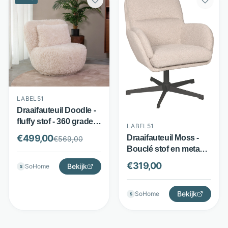
LABEL51
Draaifauteuil Doodle -
fluffy stof - 360 graden
LABEL51
draaibaar - crème -
€
499,00
Draaifauteuil Moss -
€
569,00
LABEL51
Bouclé stof en metaal -
Draaibaar design -
€
319,00
Bekijk
SoHome
S
Beige - LABEL51
Bekijk
SoHome
S