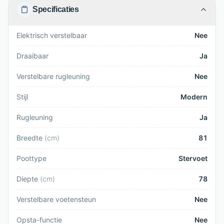
Specificaties
Elektrisch verstelbaar
Nee
Draaibaar
Ja
Verstelbare rugleuning
Nee
Stijl
Modern
Rugleuning
Ja
Breedte
(
cm
)
81
Poottype
Stervoet
Diepte
(
cm
)
78
Verstelbare voetensteun
Nee
Opsta-functie
Nee