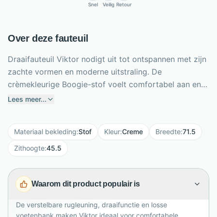
Snel
Veilig
Retour
Over deze fauteuil
Draaifauteuil Viktor nodigt uit tot ontspannen met zijn
zachte vormen en moderne uitstraling. De
crèmekleurige Boogie-stof voelt comfortabel aan en
brengt rust in je interieur. Dankzij de handmatig
Lees meer...
verstelbare rugleuning kies je eenvoudig een prettige
zit- of relaxstand. De bijpassende voetenbank geeft je
Materiaal bekleding
:
Stof
Kleur
:
Creme
Breedte
:
71.5
benen extra ondersteuning tijdens lezen,
televisiekijken of een rustig koffiemoment. Viktor
Zithoogte
:
45.5
draait soepel op een zwarte metalen stervoet en biedt
met een zithoogte van 45,5 cm en zitdiepte van 47
Waarom dit product populair is
cm aangenaam comfort. De fauteuil is 71,5 cm breed,
82,5 cm diep en 108 cm hoog. Ook verkrijgbaar in de
De verstelbare rugleuning, draaifunctie en losse
kleur Shell voor een frisse uitstraling thuis.
voetenbank maken Viktor ideaal voor comfortabele