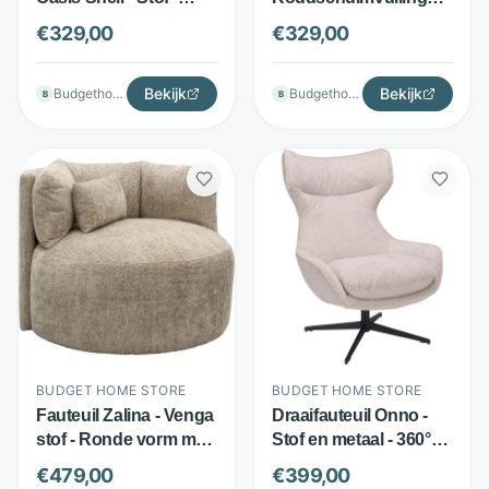
Draaibare stervoet -
met armleuningen -
€
329,00
€
329,00
Creme - Budget Home
Blauw - Budget Home
Store
Store
Bekijk
Bekijk
Budgethomestore
Budgethomestore
B
B
BUDGET HOME STORE
BUDGET HOME STORE
Fauteuil Zalina - Venga
Draaifauteuil Onno -
stof - Ronde vorm met
Stof en metaal - 360°
diepe zit - Bruin -
draaibaar - Beige -
€
479,00
€
399,00
Budget Home Store
Budget Home Store