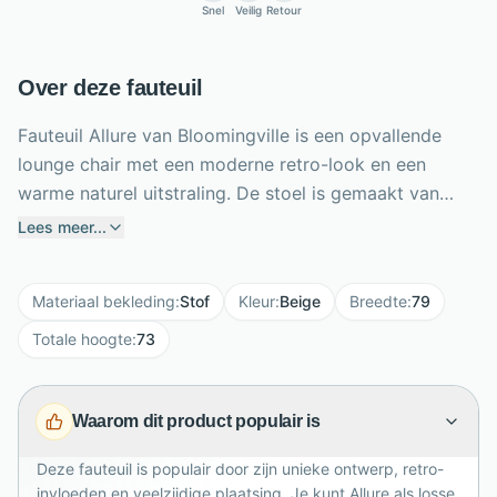
Snel
Veilig
Retour
Over deze fauteuil
Fauteuil Allure van Bloomingville is een opvallende
lounge chair met een moderne retro-look en een
warme naturel uitstraling. De stoel is gemaakt van
dennenhout en polyester, waardoor hij stevig aanvoelt
Lees meer...
en tegelijk elegant oogt. De karaktervolle panelen en
mooie details geven Allure een unieke, bijna modulaire
Materiaal bekleding
:
Stof
Kleur
:
Beige
Breedte
:
79
uitstraling. Gebruik hem los als comfortabele
loungestoel of plaats meerdere fauteuils naast elkaar
Totale hoogte
:
73
voor een bankachtig geheel. Met een breedte van 79
cm, diepte van 95 cm en totale hoogte van 73 cm
Waarom dit product populair is
biedt deze fauteuil royale ontspanning. Voeg kussens
of een plaid toe voor extra sfeer.
Deze fauteuil is populair door zijn unieke ontwerp, retro-
invloeden en veelzijdige plaatsing. Je kunt Allure als losse