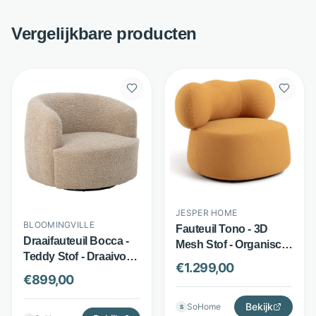
Vergelijkbare producten
JESPER HOME
BLOOMINGVILLE
Fauteuil Tono - 3D
Draaifauteuil Bocca -
Mesh Stof - Organisch
Teddy Stof - Draaivoet
Design - Funny Yellow
€
1.299,00
- Beige - Bloomingville
- Jesper Home
€
899,00
Bekijk
SoHome
S