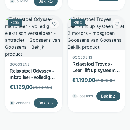
Bekijk
SoHome
S
-
20
%
-
29
%
GOOSSENS
Relaxstoel Troyes -
GOOSSENS
Leer - lift up systeem
Relaxstoel Odyssey -
met 2 motors -
micro leer - volledig
€
1.199,00
€
1.699,00
mosgroen - Goossens
elektrisch verstelbaar -
€
1.199,00
€
1.499,00
antraciet - Goossens
Bekijk
Goossenswonen
G
Bekijk
Goossenswonen
G