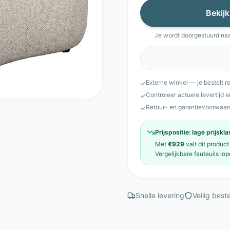
Bekijk
Je wordt doorgestuurd na
Externe winkel — je bestelt r
✓
Controleer actuele levertijd 
✓
Retour- en garantievoorwaar
✓
Prijspositie:
lage prijskl
Met
€929
valt dit product
Vergelijkbare
fauteuils
lop
Snelle levering
Veilig beste