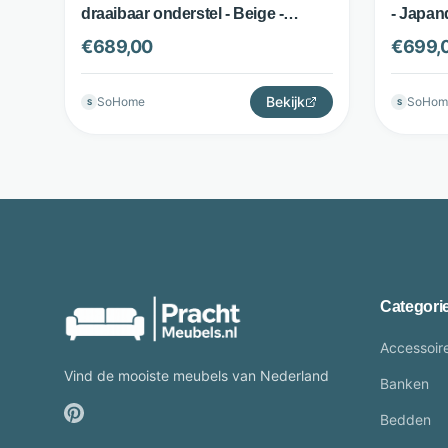
draaibaar onderstel - Beige -
- Japand
Dutchbone
Dutchb
€
689,00
€
699,
Bekijk
SoHome
SoHom
S
S
Categori
Accessoir
Vind de mooiste meubels van Nederland
Banken
Bedden