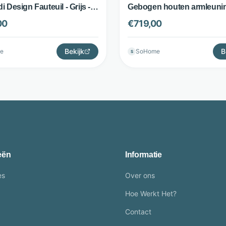
i Design Fauteuil - Grijs -
Gebogen houten armleunin
one
Beige - Dutchbone
00
€
719,00
Bekijk
B
e
SoHome
S
eën
Informatie
es
Over ons
Hoe Werkt Het?
Contact