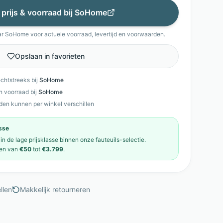
 prijs & voorraad bij
SoHome
ar
SoHome
voor actuele voorraad, levertijd en voorwaarden.
Opslaan in favorieten
echtstreeks bij
SoHome
en voorraad bij
SoHome
den kunnen per winkel verschillen
asse
 in de
lage prijsklasse
binnen onze
fauteuils
-selectie.
en van
€50
tot
€3.799
.
llen
Makkelijk retourneren