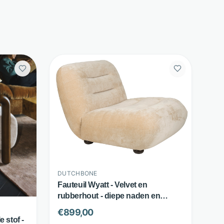
DUTCHBONE
Fauteuil Wyatt - Velvet en
rubberhout - diepe naden en
comfortabele zit - Beige -
€
899,00
Dutchbone
 stof -