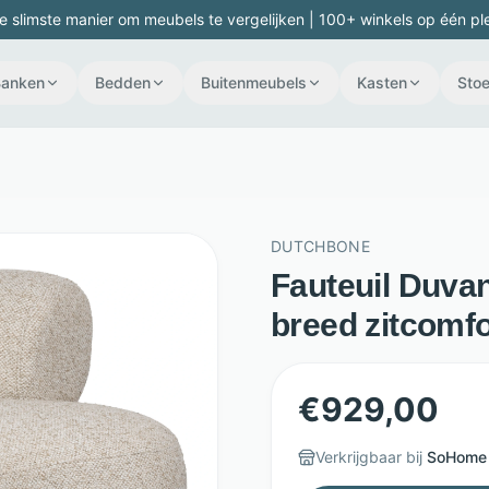
e slimste manier om meubels te vergelijken | 100+ winkels op één pl
Banken
Bedden
Buitenmeubels
Kasten
Stoe
DUTCHBONE
Fauteuil Duvan
breed zitcomfo
€
929,00
Verkrijgbaar bij
SoHome