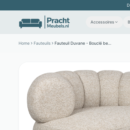
D
Accessoires
Home
Fauteuils
Fauteuil Duvane - Bouclé bekleding - Extra breed zitcomfort - Beige - Dutchbone