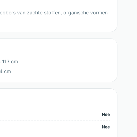
efhebbers van zachte stoffen, organische vormen
n 113 cm
94 cm
Nee
Nee