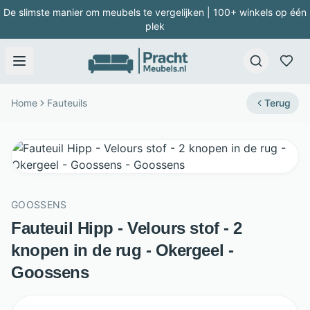
De slimste manier om meubels te vergelijken | 100+ winkels op één
plek
Home
Fauteuils
Terug
GOOSSENS
Fauteuil Hipp - Velours stof - 2
knopen in de rug - Okergeel -
Goossens