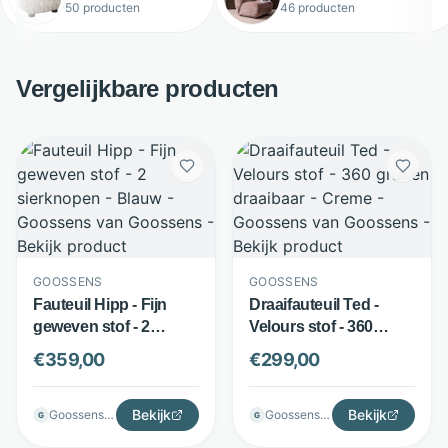
50 producten
46 producten
Vergelijkbare producten
GOOSSENS
GOOSSENS
Fauteuil Hipp - Fijn
Draaifauteuil Ted -
geweven stof - 2
Velours stof - 360
sierknopen - Blauw -
graden draaibaar -
€
359,00
€
299,00
Goossens
Creme - Goossens
Bekijk
Bekijk
Goossenswonen
Goossenswonen
G
G