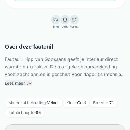
Snel
Veilig
Retour
Over deze fauteuil
Fauteuil Hipp van Goossens geeft je interieur direct
warmte en karakter. De okergele velours bekleding
voelt zacht aan en is geschikt voor dagelijks intensief
gebruik. In de rug zorgen twee knopen voor een
Lees meer...
speels, herkenbaar detail, terwijl de zwarte houten
poten een strak contrast vormen met de warme kleur.
Materiaal bekleding
:
Velvet
Kleur
:
Geel
Breedte
:
71
Dankzij luxafoam vulling en singelbanden geniet je van
soepel zitcomfort. De ondiepe zitting en armleuningen
Totale hoogte
:
85
maken deze fauteuil prettig voor lezen of ontspannen.
Met afmetingen van 71 x 85 x 81 cm past Hipp