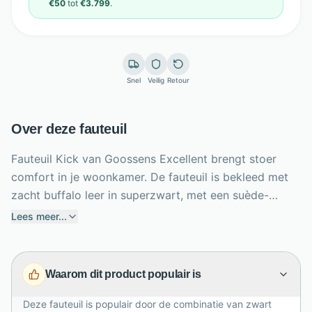
€50
tot
€3.799
.
Snel
Veilig
Retour
Over deze fauteuil
Fauteuil Kick van Goossens Excellent brengt stoer
comfort in je woonkamer. De fauteuil is bekleed met
zacht buffalo leer in superzwart, met een suède-
achtige uitstraling en natuurlijke structuur. Het slanke
Lees meer...
RVS metalen frame geeft de stoel een industriële,
moderne look. Dankzij de gestoffeerde armleuningen,
luxafoam vulling en singelbanden zit je stevig en
Waarom dit product populair is
ontspannen tegelijk. Met afmetingen van 64 x 75 x 71
cm past deze leren design fauteuil mooi in een
Deze fauteuil is populair door de combinatie van zwart