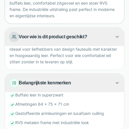
buffalo leer, comfortabel zitgevoel en een stoer RVS
eigentijds interieur. De ondiepe zitdiepte stimuleert
frame. De industriële uitstraling past perfect in moderne
een actieve zithouding, ideaal voor lezen, ontspannen
en eigentijdse interieurs.
of een stijlvol hoekje bij de haard thuis.
Voor wie is dit product geschikt?
Ideaal voor liefhebbers van design fauteuils met karakter
en hoogwaardig leer. Perfect voor wie comfortabel wil
zitten zonder in te leveren op stijl.
Belangrijkste kenmerken
Buffalo leer in superzwart
Afmetingen 64 x 75 x 71 cm
Gestoffeerde armleuningen en luxafoam vulling
RVS metalen frame met industriële look