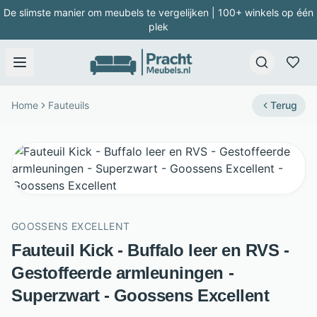
De slimste manier om meubels te vergelijken | 100+ winkels op één
plek
Home
Fauteuils
Terug
GOOSSENS EXCELLENT
Fauteuil Kick - Buffalo leer en RVS -
Gestoffeerde armleuningen -
Superzwart - Goossens Excellent