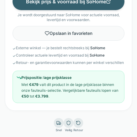
Bekijk prijs & voorraad bij
SoHome
Je wordt doorgestuurd naar
SoHome
voor actuele voorraad,
levertijd en voorwaarden.
Opslaan in favorieten
Externe winkel — je bestelt rechtstreeks bij
SoHome
✓
Controleer actuele levertijd en voorraad bij
SoHome
✓
Retour- en garantievoorwaarden kunnen per winkel verschillen
✓
Prijspositie:
lage prijsklasse
Met
€479
valt dit product in de
lage prijsklasse
binnen
onze
fauteuils
-selectie. Vergelijkbare
fauteuils
lopen van
€50
tot
€3.799
.
Snel
Veilig
Retour