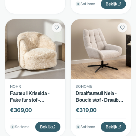
Bekijk
SoHome
S
NOHR
SOHOME
Fauteuil Kriselda -
Draaifauteuil Nela -
Fake fur stof -
Bouclé stof - Draaibaar
omhullend design -
met stervoet - Beige -
€
369,00
€
319,00
Beige - Nohr
Sohome
Bekijk
Bekijk
SoHome
SoHome
S
S