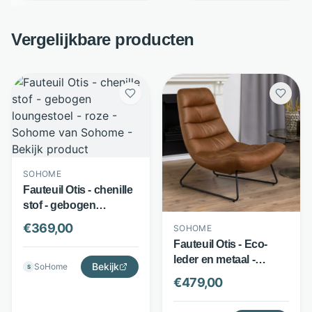
Vergelijkbare producten
SOHOME
Fauteuil Otis - chenille
stof - gebogen
loungestoel - roze -
€
369,00
SOHOME
Sohome
Fauteuil Otis - Eco-
leder en metaal -
Bekijk
SoHome
S
Horizontale stiksels -
€
479,00
Bruin - Sohome