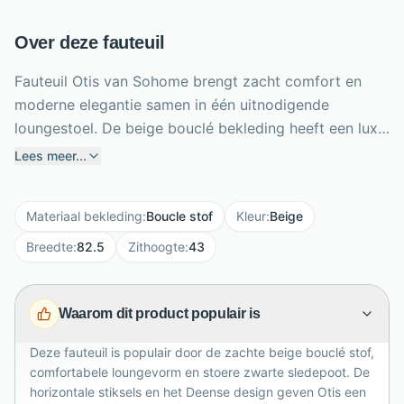
Over deze fauteuil
Fauteuil Otis van Sohome brengt zacht comfort en
moderne elegantie samen in één uitnodigende
loungestoel. De beige bouclé bekleding heeft een luxe
gekrulde structuur, voelt prettig zacht aan en geeft de
Lees meer...
fauteuil een warme, stijlvolle uitstraling. Dankzij de
gebogen vorm, zithoogte van 43 cm en zitdiepte van
Materiaal bekleding
:
Boucle stof
Kleur
:
Beige
56 cm zit je heerlijk ontspannen. Het mat zwarte
gepoedercoate metalen onderstel met ruwe afwerking
Breedte
:
82.5
Zithoogte
:
43
en sledepoot geeft Otis een stoere industriële twist.
Horizontale stiksels zorgen voor een verfijnd detail.
Waarom dit product populair is
Met zijn royale afmetingen van 82,5 x 97 x 93 cm is
deze fauteuil een blikvanger in elke woonruimte.
Deze fauteuil is populair door de zachte beige bouclé stof,
comfortabele loungevorm en stoere zwarte sledepoot. De
horizontale stiksels en het Deense design geven Otis een