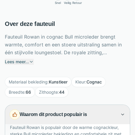
Snel
Veilig
Retour
Over deze fauteuil
Fauteuil Rowan in cognac Bull microleder brengt
warmte, comfort en een stoere uitstraling samen in
één stijlvolle loungestoel. De royale zitting,
ondersteunende rugleuning en praktische
Lees meer...
armleuningen bieden een fijne plek om te lezen, te
ontspannen of rustig bij te komen na een lange dag.
Materiaal bekleding
:
Kunstleer
Kleur
:
Cognac
De sterke microleder bekleding is
onderhoudsvriendelijk en geeft de fauteuil een
Breedte
:
66
Zithoogte
:
44
robuuste, luxe uitstraling. Het metalen onderstel zorgt
voor een stabiele en moderne basis. Met 66 cm
Waarom dit product populair is
breedte, 82 cm diepte en een zithoogte van 44 cm
heeft Rowan een compact formaat met prettig
Fauteuil Rowan is populair door de warme cognackleur,
zitcomfort. De fauteuil wordt volledig gemonteerd
sterke Bull microleder bekleding en comfortabele zit met