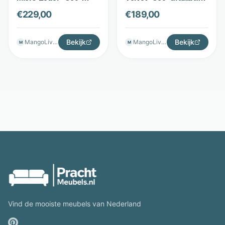
draaibaar - Groen - The
- Zwart - The Seats
€
229,00
€
189,00
Seats
Bekijk
Bekijk
MangoLiving
MangoLiving
M
M
Vind de mooiste meubels van Nederland