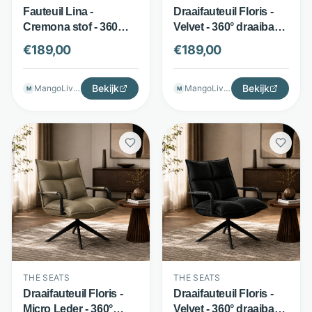
Fauteuil Lina -
Draaifauteuil Floris -
Cremona stof - 360
Velvet - 360° draaibaar
graden draaibaar -
- Blauw - The Seats
€
189,00
€
189,00
Cinamon - The Seats
Bekijk
Bekijk
MangoLiving
MangoLiving
M
M
THE SEATS
THE SEATS
Draaifauteuil Floris -
Draaifauteuil Floris -
Micro Leder - 360°
Velvet - 360° draaibaar