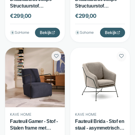
Structuurstof
Structuurstof
gerecycled polyester -
gerecycled polyester -
€
299,00
€
299,00
Gevoerde
Met armleuningen -
armleuningen - Beige -
Lichtbruin - Kave
Kave Home
Bekijk
Home
Bekijk
SoHome
Sohome
S
S
KAVE HOME
KAVE HOME
Fauteuil Gamer - Stof -
Fauteuil Brida - Stof en
Stalen frame met
staal - asymmetrisch
zichtbare structuur -
design met