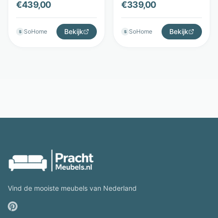
€
439,00
€
339,00
Donkerblauw - Kave
armleuningen - Beige -
Home
Kave Home
Bekijk
Bekijk
SoHome
SoHome
S
S
Vind de mooiste meubels van Nederland