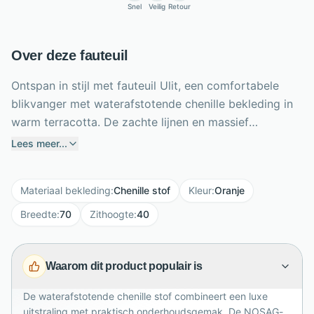
Snel
Veilig
Retour
Over deze fauteuil
Ontspan in stijl met fauteuil Ulit, een comfortabele
blikvanger met waterafstotende chenille bekleding in
warm terracotta. De zachte lijnen en massief
essenhouten poten met walnootafwerking geven het
Lees meer...
ontwerp een uitnodigende, verfijnde uitstraling.
Dankzij de middelharde zitting met schuim van 30
Materiaal bekleding
:
Chenille stof
Kleur
:
Oranje
kg/m³ en NOSAG-vering geniet je van stevige
ondersteuning en langdurig zitcomfort. De fauteuil is
Breedte
:
70
Zithoogte
:
40
70 cm breed, 73 cm diep en 72 cm hoog, met een
zithoogte van 40 cm. De slijtvaste, OEKO-TEX®
Waarom dit product populair is
gecertificeerde stof maakt Ulit geschikt voor dagelijks
en intensief gebruik. Perfect voor de woonkamer,
De waterafstotende chenille stof combineert een luxe
leeshoek of stijlvolle ontvangstruimte en eenvoudig
uitstraling met praktisch onderhoudsgemak. De NOSAG-