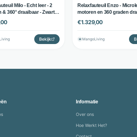
uteuil Milo - Echt leer - 2
Relaxfauteuil Enzo - Microle
 & 360° draaibaar - Zwart -
motoren en 360 graden dra
ts
Cognac - The Seats
,00
€
1.329,00
Bekijk
B
iving
MangoLiving
M
eën
Informatie
es
Over ons
Hoe Werkt Het?
Contact