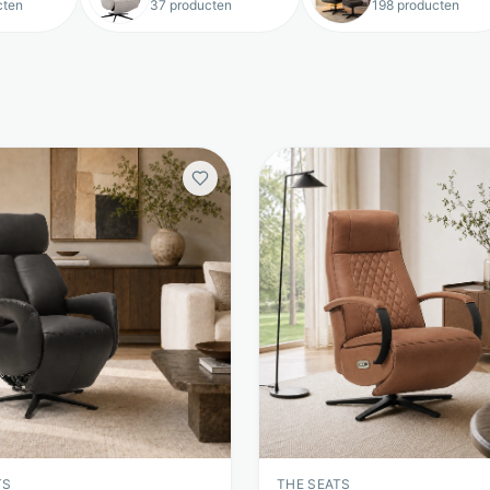
cten
37 producten
198 producten
TS
THE SEATS