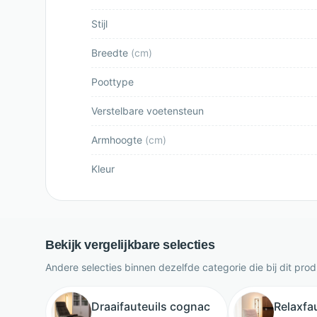
Stijl
Breedte
(
cm
)
Poottype
Verstelbare voetensteun
Armhoogte
(
cm
)
Kleur
Bekijk vergelijkbare selecties
Andere selecties binnen dezelfde categorie die bij dit pro
Draaifauteuils cognac
Relaxfa