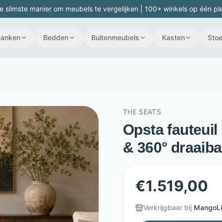
e slimste manier om meubels te vergelijken | 100+ winkels op één pl
Banken
Bedden
Buitenmeubels
Kasten
Stoe
THE SEATS
Opsta fauteuil 
& 360° draaiba
€
1.519,00
Verkrijgbaar bij
MangoLi