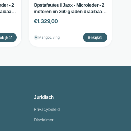
der - 2
Opstafauteuil Jaxx - Microleder - 2
aibaar -
motoren en 360 graden draaibaar -
Antraciet - The Seats
€
1.329,00
ekijk
Bekijk
MangoLiving
M
Juridisch
Privacybeleid
Disclaimer