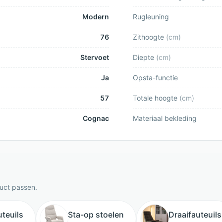
Modern
Rugleuning
76
Zithoogte
(
cm
)
Stervoet
Diepte
(
cm
)
Ja
Opsta-functie
57
Totale hoogte
(
cm
)
Cognac
Materiaal bekleding
duct passen.
uteuils
Sta-op stoelen
Draaifauteuils