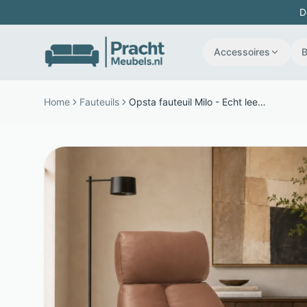
D
Accessoires
Home
Fauteuils
Opsta fauteuil Milo - Echt leer - 2 motoren & 360° draaibaar - Cognac - The Seats