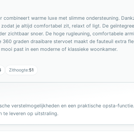
eer combineert warme luxe met slimme ondersteuning. Dankz
 zodat je altijd comfortabel zit, relaxt of ligt. De geïntegr
nder zichtbaar snoer. De hoge rugleuning, comfortabele arm
 360 graden draaibare stervoet maakt de fauteuil extra fl
g die mooi past in een moderne of klassieke woonkamer.
6
Zithoogte
:
51
rische verstelmogelijkheden en een praktische opsta-funct
 te leveren op uitstraling.