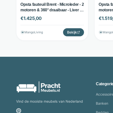
Opsta fauteuil Brent - Microleder - 2
Opsta fa
motoren & 360° draaibaar - Liver -
motoren
The Seats
The Sea
€
1.425,00
€
1.519
Bekijk
MangoLiving
MangoL
M
M
Categori
Accessoir
Vind de mooiste meubels van Nederland
Banken
Bedden