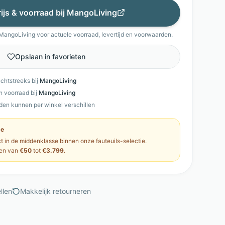
rijs & voorraad bij
MangoLiving
MangoLiving
voor actuele voorraad, levertijd en voorwaarden.
Opslaan in favorieten
echtstreeks bij
MangoLiving
en voorraad bij
MangoLiving
den kunnen per winkel verschillen
se
ct in de
middenklasse
binnen onze
fauteuils
-selectie.
en van
€50
tot
€3.799
.
llen
Makkelijk retourneren