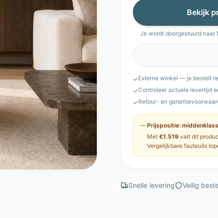
Bekijk p
Je wordt doorgestuurd naar
Externe winkel — je bestelt r
✓
Controleer actuele levertijd 
✓
Retour- en garantievoorwaar
✓
Prijspositie:
middenklas
Met
€1.519
valt dit produ
Vergelijkbare
fauteuils
lop
Snelle levering
Veilig beste