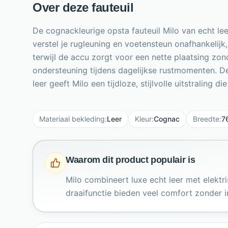
Over deze fauteuil
De cognackleurige opsta fauteuil Milo van echt l
verstel je rugleuning en voetensteun onafhankelijk,
terwijl de accu zorgt voor een nette plaatsing zo
ondersteuning tijdens dagelijkse rustmomenten. De
leer geeft Milo een tijdloze, stijlvolle uitstralin
Materiaal bekleding
:
Leer
Kleur
:
Cognac
Breedte
:
7
Waarom dit product populair is
Milo combineert luxe echt leer met elekt
draaifunctie bieden veel comfort zonder in