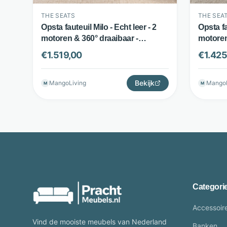
THE SEATS
THE SEA
Opsta fauteuil Milo - Echt leer - 2
Opsta fa
motoren & 360° draaibaar -
motoren 
Cognac - The Seats
The Sea
€
1.519,00
€
1.425
Bekijk
MangoLiving
MangoL
M
M
Categori
Accessoir
Vind de mooiste meubels van Nederland
Banken