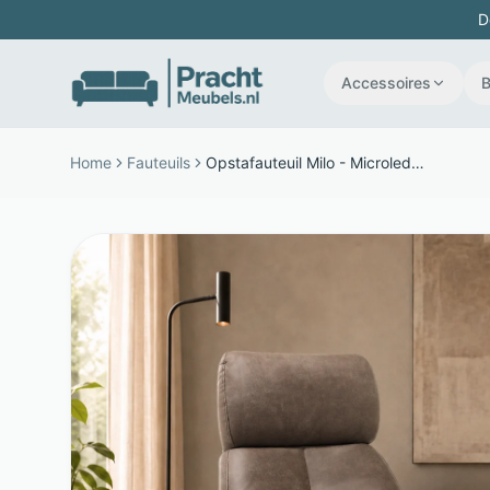
D
Accessoires
Home
Fauteuils
Opstafauteuil Milo - Microleder - 2 motoren en 360 graden draaibaar - Bruin - The Seats