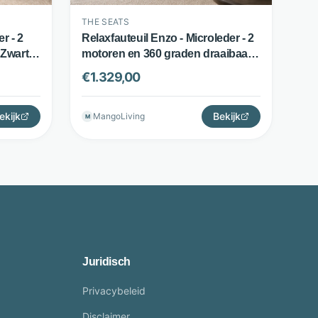
THE SEATS
er - 2
Relaxfauteuil Enzo - Microleder - 2
Zwart -
motoren en 360 graden draaibaar -
Cognac - The Seats
€
1.329,00
ekijk
Bekijk
MangoLiving
M
Juridisch
Privacybeleid
Disclaimer