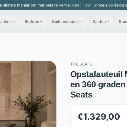
e slimste manier om meubels te vergelijken | 100+ winkels op één pl
Banken
Bedden
Buitenmeubels
Kasten
Stoe
THE SEATS
Opstafauteuil 
en 360 graden 
Seats
€
1.329,00