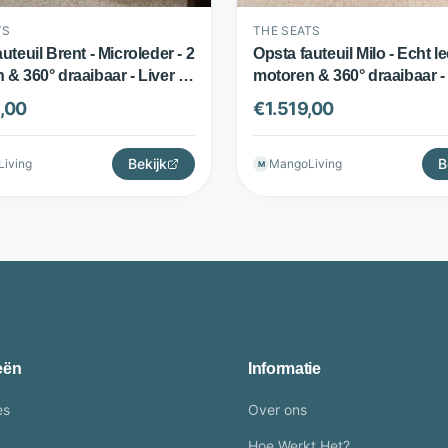
TS
THE SEATS
uteuil Brent - Microleder - 2
Opsta fauteuil Milo - Echt le
& 360° draaibaar - Liver -
motoren & 360° draaibaar - 
ts
The Seats
,00
€
1.519,00
Bekijk
B
iving
MangoLiving
M
eën
Informatie
es
Over ons
Hoe Werkt Het?