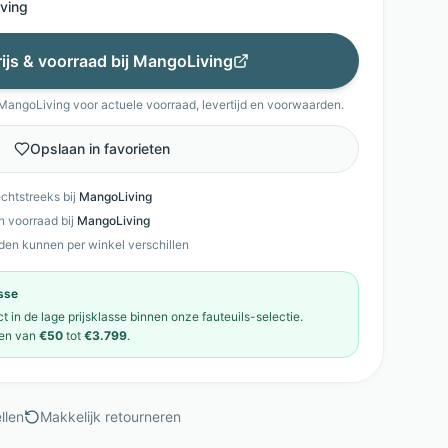
ving
rijs & voorraad bij
MangoLiving
MangoLiving
voor actuele voorraad, levertijd en voorwaarden.
Opslaan in favorieten
echtstreeks bij
MangoLiving
en voorraad bij
MangoLiving
den kunnen per winkel verschillen
asse
ct in de
lage prijsklasse
binnen onze
fauteuils
-selectie.
en van
€50
tot
€3.799
.
llen
Makkelijk retourneren