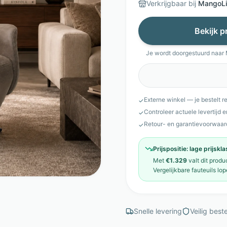
Verkrijgbaar bij
MangoLi
Bekijk p
Je wordt doorgestuurd naar
Externe winkel — je bestelt r
✓
Controleer actuele levertijd 
✓
Retour- en garantievoorwaar
✓
Prijspositie:
lage prijskl
Met
€1.329
valt dit produ
Vergelijkbare
fauteuils
lop
Snelle levering
Veilig beste