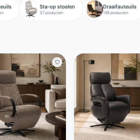
euils
Sta-op stoelen
Draaifauteuils
en
37 producten
198 producten