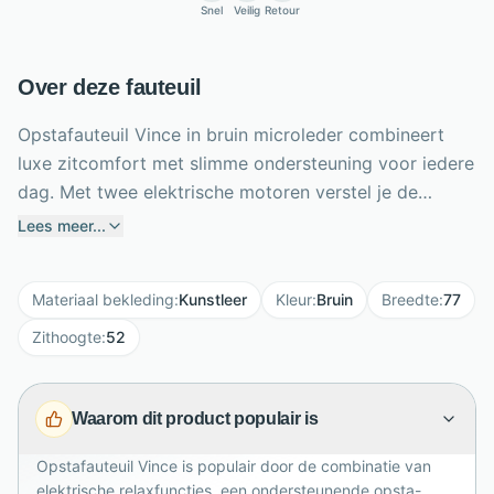
Snel
Veilig
Retour
Over deze fauteuil
Opstafauteuil Vince in bruin microleder combineert
luxe zitcomfort met slimme ondersteuning voor iedere
dag. Met twee elektrische motoren verstel je de
rugleuning en voetensteun onafhankelijk naar jouw
Lees meer...
ideale zit- of relaxstand. De geïntegreerde accu maakt
flexibele plaatsing mogelijk zonder zichtbare snoeren
Materiaal bekleding
:
Kunstleer
Kleur
:
Bruin
Breedte
:
77
langs de muur. Dankzij de opsta-functie kom je
gecontroleerd en comfortabel overeind. Het 360
Zithoogte
:
52
graden draaibare onderstel geeft extra
bewegingsvrijheid in de woonkamer of leeshoek. Met
Waarom dit product populair is
een breedte van 77 cm, zithoogte van 52 cm en
zitdiepte van 51 cm biedt Vince royale ondersteuning.
Opstafauteuil Vince is populair door de combinatie van
De warme bruine microleder bekleding geeft deze
elektrische relaxfuncties, een ondersteunende opsta-