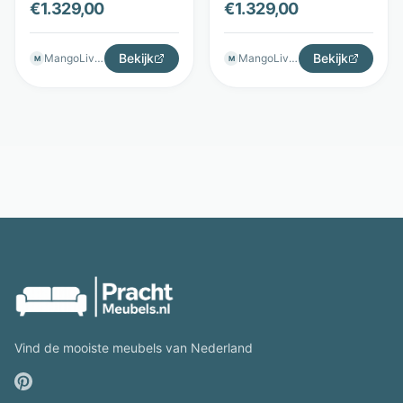
€
1.329,00
€
1.329,00
draaibaar - Cognac -
draaibaar - Antraciet -
The Seats
The Seats
Bekijk
Bekijk
MangoLiving
MangoLiving
M
M
Vind de mooiste meubels van Nederland