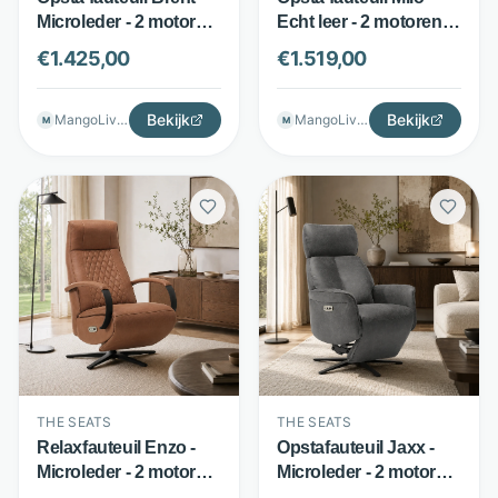
Microleder - 2 motoren
Echt leer - 2 motoren &
& 360° draaibaar -
360° draaibaar -
€
1.425,00
€
1.519,00
Liver - The Seats
Cognac - The Seats
Bekijk
Bekijk
MangoLiving
MangoLiving
M
M
THE SEATS
THE SEATS
Relaxfauteuil Enzo -
Opstafauteuil Jaxx -
Microleder - 2 motoren
Microleder - 2 motoren
en 360 graden
en 360 graden