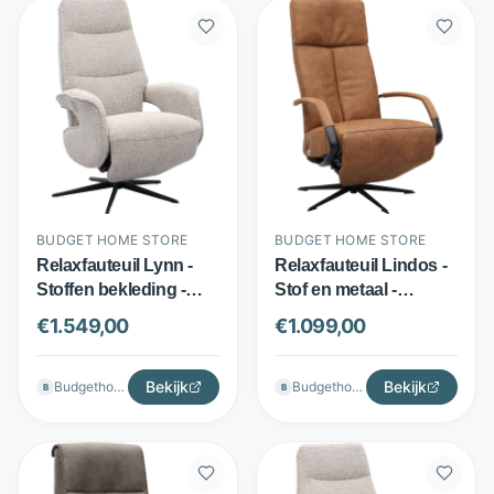
BUDGET HOME STORE
BUDGET HOME STORE
Relaxfauteuil Lynn -
Relaxfauteuil Lindos -
Stoffen bekleding -
Stof en metaal -
Elektrisch verstelbaar
Draaibaar en
€
1.549,00
€
1.099,00
met lift-up functie -
verstelbaar - Bruin -
Creme - Budget Home
Budget Home Store
Store
Bekijk
Bekijk
Budgethomestore
Budgethomestore
B
B