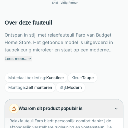
Snel
Veilig
Retour
Over deze fauteuil
Ontspan in stijl met relaxfauteuil Faro van Budget
Home Store. Het getoonde model is uitgevoerd in
taupekleurig microleer en staat op een moderne
zwarte stervoet. De comfortabele koudschuimvulling
Lees meer...
ondersteunt ontspannen zitten, terwijl de rugleuning
en voetensteun elektrisch en onafhankelijk van elkaar
Materiaal bekleding
:
Kunstleer
Kleur
:
Taupe
verstelbaar zijn. Dankzij de draaibare basis vind je
gemakkelijk jouw ideale positie. De bediening werkt
Montage
:
Zelf monteren
Stijl
:
Modern
met een accu, zodat er geen storend snoer door de
kamer loopt. Faro is bovendien naar wens samen te
Waarom dit product populair is
stellen met verschillende stoffen, poten en extra
opties, zoals massage of een sta-opfunctie. Een
Relaxfauteuil Faro biedt persoonlijk comfort dankzij de
eigentijdse relaxstoel voor dagelijkse rust,
afzonderlijk verstelbare rugleuning en voetensteun. De