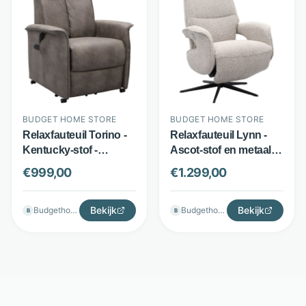
BUDGET HOME STORE
BUDGET HOME STORE
Relaxfauteuil Torino -
Relaxfauteuil Lynn -
Kentucky-stof -
Ascot-stof en metaal -
Elektrisch verstelbaar -
Elektrisch verstelbaar -
€
999,00
€
1.299,00
Antraciet - Budget
Beige - Budget Home
Home Store
Store
Bekijk
Bekijk
Budgethomestore
Budgethomestore
B
B