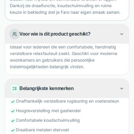
eigentijdse relaxfauteuil prachtig aansluit bij jouw
Dankzij de draaifunctie, koudschuimvulling en ruime
interieur en persoonlijke woonwensen voor dagelijks
keuze in bekleding stel je Faro naar eigen smaak samen.
gebruik thuis.
Voor wie is dit product geschikt?
Ideaal voor iedereen die een comfortabele, handmatig
verstelbare relaxfauteuil zoekt. Geschikt voor moderne
woonkamers en gebruikers die persoonlijke
instelmogelijkheden belangrijk vinden.
Belangrijkste kenmerken
Onafhankelijk verstelbare rugleuning en voetensteun
Hoogteverstelling met gashendel
Comfortabele koudschuimvulling
Draaibare metalen stervoet