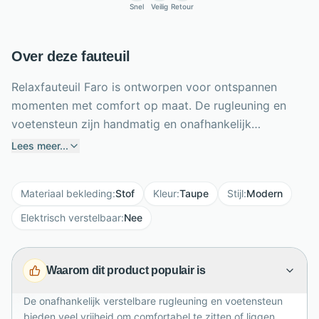
Snel
Veilig
Retour
Over deze fauteuil
Relaxfauteuil Faro is ontworpen voor ontspannen
momenten met comfort op maat. De rugleuning en
voetensteun zijn handmatig en onafhankelijk
verstelbaar, zodat je eenvoudig jouw ideale
Lees meer...
relaxpositie kiest. Met de praktische gashendel pas je
bovendien de hoogte aan. De comfortabele
Materiaal bekleding
:
Stof
Kleur
:
Taupe
Stijl
:
Modern
koudschuimvulling biedt aangename ondersteuning
tijdens lezen, televisiekijken of uitrusten. Het getoonde
Elektrisch verstelbaar
:
Nee
model is bekleed met taupekleurige Venga-stof en
staat op een stijlvolle metalen stervoet. Dankzij de
Waarom dit product populair is
draaifunctie geniet je van extra bewegingsvrijheid.
Faro is samen te stellen in verschillende stoffen,
De onafhankelijk verstelbare rugleuning en voetensteun
kleuren, maten en onderstellen, waardoor deze
bieden veel vrijheid om comfortabel te zitten of liggen.