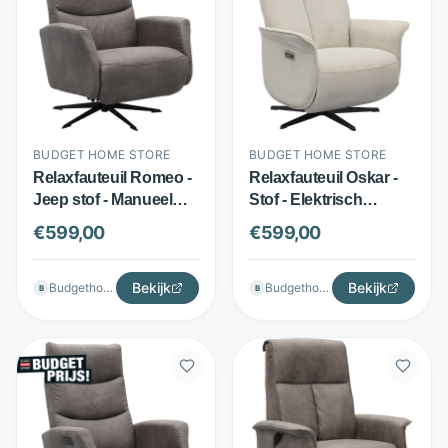
BUDGET HOME STORE
BUDGET HOME STORE
Relaxfauteuil Romeo -
Relaxfauteuil Oskar -
Jeep stof - Manueel
Stof - Elektrisch
verstelbaar en
verstelbaar - Beige -
€
599,00
€
599,00
draaibaar - Antraciet -
Budget Home Store
Budget Home Store
Bekijk
Bekijk
Budgethomestore
Budgethomestore
B
B