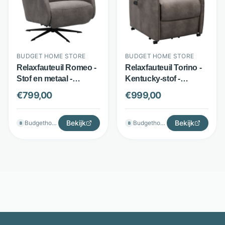
BUDGET HOME STORE
BUDGET HOME STORE
Relaxfauteuil Romeo -
Relaxfauteuil Torino -
Stof en metaal -
Kentucky-stof -
Elektrisch verstelbaar -
Elektrisch verstelbaar -
€
799,00
€
999,00
Antraciet - Budget
Antraciet - Budget
Home Store
Home Store
Bekijk
Bekijk
Budgethomestore
Budgethomestore
B
B