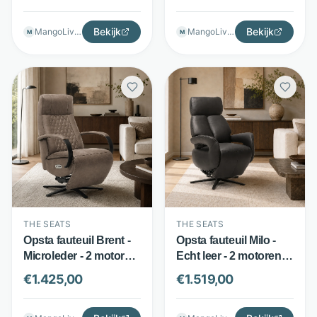
Cognac - The Seats
draaibaar - Bruin - The
Seats
Bekijk
Bekijk
MangoLiving
MangoLiving
M
M
THE SEATS
THE SEATS
Opsta fauteuil Brent -
Opsta fauteuil Milo -
Microleder - 2 motoren
Echt leer - 2 motoren &
& 360° draaibaar -
360° draaibaar - Zwart -
€
1.425,00
€
1.519,00
Liver - The Seats
The Seats