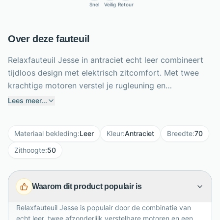
Snel
Veilig
Retour
Over deze fauteuil
Relaxfauteuil Jesse in antraciet echt leer combineert
tijdloos design met elektrisch zitcomfort. Met twee
krachtige motoren verstel je rugleuning en
voetensteun afzonderlijk voor jouw ideale zit- of
Lees meer...
relaxstand. De geïntegreerde accu maakt plaatsing
zonder zichtbare snoeren mogelijk, terwijl de 360
Materiaal bekleding
:
Leer
Kleur
:
Antraciet
Breedte
:
70
graden draaibare stervoet extra bewegingsvrijheid
biedt. Met een breedte van 70 cm, zithoogte van 50
Zithoogte
:
50
cm en royale zitdiepte van 53 cm biedt Jesse prettig
dagelijks comfort. De slanke armleuningen en rechte
Waarom dit product populair is
stiknaden zorgen voor een moderne uitstraling. Het
antracietkleurige leer is duurzaam en past moeiteloos
Relaxfauteuil Jesse is populair door de combinatie van
in zowel moderne als klassieke interieurs voor een
echt leer, twee afzonderlijk verstelbare motoren en een