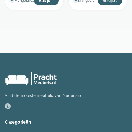
Bekijk
Bekijk
MangoLiving
MangoLiving
M
M
Vind de mooiste meubels van Nederland
Categorieën