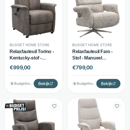
BUDGET HOME STORE
BUDGET HOME STORE
Relaxfauteuil Torino -
Relaxfauteuil Faro -
Kentucky-stof -
Stof - Manueel
Elektrisch verstelbaar -
verstelbaar en
€
999,00
€
799,00
Antraciet - Budget
draaibaar - Taupe -
Home Store
Budget Home Store
Bekijk
Bekijk
Budgethomestore
Budgethomestore
B
B