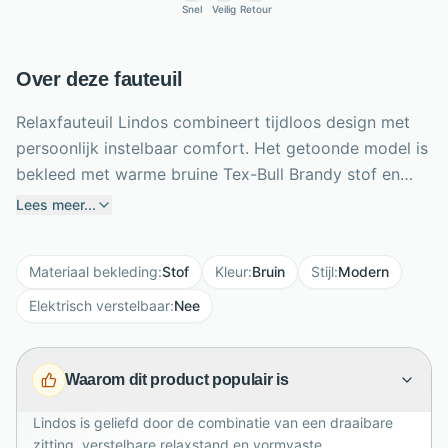
Snel
Veilig
Retour
Over deze fauteuil
Relaxfauteuil Lindos combineert tijdloos design met
persoonlijk instelbaar comfort. Het getoonde model is
bekleed met warme bruine Tex-Bull Brandy stof en
staat op een zwarte metalen stervoet. Dankzij de
Lees meer...
draaifunctie en handmatig verstelbare rugleuning met
geïntegreerde voetensteun vind je eenvoudig jouw
Materiaal bekleding
:
Stof
Kleur
:
Bruin
Stijl
:
Modern
favoriete zit- of ligstand. De zitting en rug zijn gevuld
met duurzaam koudschuim, dat langdurig veerkrachtig
Elektrisch verstelbaar
:
Nee
en ondersteunend blijft. Lindos is samen te stellen in
verschillende stoffen, leersoorten, kleuren, maten en
Waarom dit product populair is
onderstellen. Kies bovendien tussen manuele of
elektrische bediening. Zo ontstaat een slanke
Lindos is geliefd door de combinatie van een draaibare
relaxfauteuil die perfect aansluit bij jouw lichaam,
zitting, verstelbare relaxstand en vormvaste