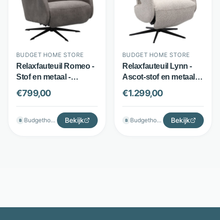
BUDGET HOME STORE
BUDGET HOME STORE
Relaxfauteuil Romeo -
Relaxfauteuil Lynn -
Stof en metaal -
Ascot-stof en metaal -
Elektrisch verstelbaar -
Elektrisch verstelbaar -
€
799,00
€
1.299,00
Antraciet - Budget
Beige - Budget Home
Home Store
Store
Bekijk
Bekijk
Budgethomestore
Budgethomestore
B
B