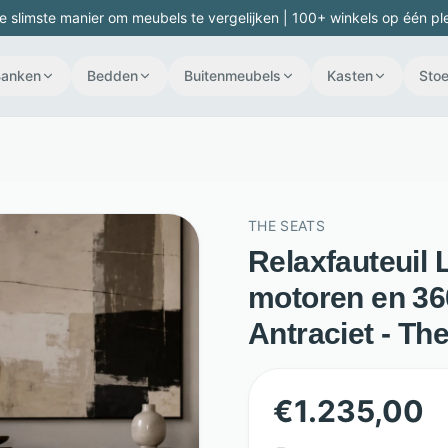
e slimste manier om meubels te vergelijken | 100+ winkels op één pl
Banken
Bedden
Buitenmeubels
Kasten
Stoe
THE SEATS
Relaxfauteuil L
motoren en 36
Antraciet - Th
€
1.235,00