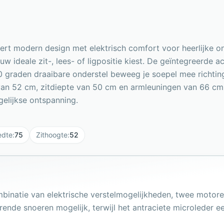
eert modern design met elektrisch comfort voor heerlijke o
uw ideale zit-, lees- of ligpositie kiest. De geïntegreerde 
0 graden draaibare onderstel beweeg je soepel mee richtin
van 52 cm, zitdiepte van 50 cm en armleuningen van 66 c
elijkse ontspanning.
edte
:
75
Zithoogte
:
52
ombinatie van elektrische verstelmogelijkheden, twee motor
ende snoeren mogelijk, terwijl het antraciete microleder een