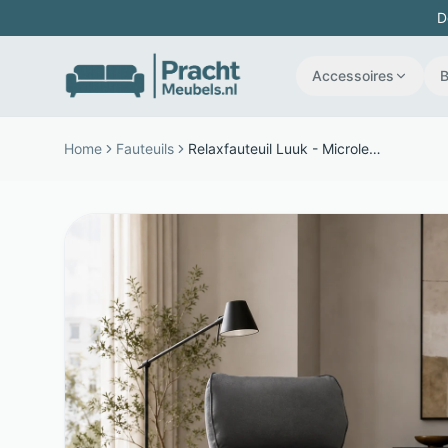
D
Accessoires
Home
Fauteuils
Relaxfauteuil Luuk - Microleder - 2 motoren en 360 graden draaibaar - Antraciet - The Seats