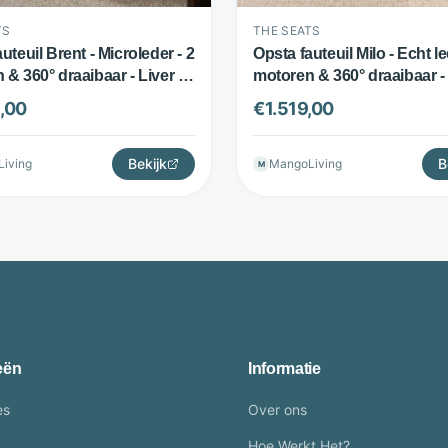
TS
THE SEATS
uteuil Brent - Microleder - 2
Opsta fauteuil Milo - Echt le
& 360° draaibaar - Liver -
motoren & 360° draaibaar - 
ts
The Seats
,00
€
1.519,00
Bekijk
B
iving
MangoLiving
M
eën
Informatie
es
Over ons
Hoe Werkt Het?