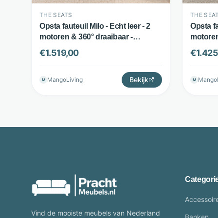
THE SEATS
THE SEA
Opsta fauteuil Milo - Echt leer - 2
Opsta fa
motoren & 360° draaibaar -
motoren 
Cognac - The Seats
The Sea
€
1.519,00
€
1.425
Bekijk
MangoLiving
MangoL
M
M
Categori
Accessoir
Vind de mooiste meubels van Nederland
Banken