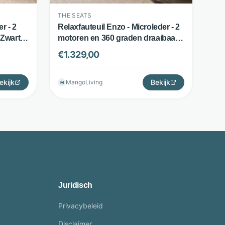
THE SEATS
er - 2
Relaxfauteuil Enzo - Microleder - 2
Zwart -
motoren en 360 graden draaibaar -
Cognac - The Seats
€
1.329,00
ekijk
Bekijk
MangoLiving
M
Juridisch
Privacybeleid
Disclaimer