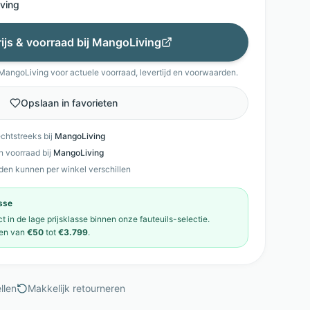
ving
rijs & voorraad bij
MangoLiving
MangoLiving
voor actuele voorraad, levertijd en voorwaarden.
Opslaan in favorieten
echtstreeks bij
MangoLiving
en voorraad bij
MangoLiving
den kunnen per winkel verschillen
asse
ct in de
lage prijsklasse
binnen onze
fauteuils
-selectie.
en van
€50
tot
€3.799
.
llen
Makkelijk retourneren