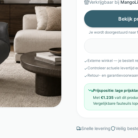
Verkrijgbaar bij
MangoLi
Bekijk p
Je wordt doorgestuurd naar
Externe winkel — je bestelt r
✓
Controleer actuele levertijd 
✓
Retour- en garantievoorwaar
✓
Prijspositie:
lage prijskl
Met
€1.235
valt dit produ
Vergelijkbare
fauteuils
lop
Snelle levering
Veilig beste