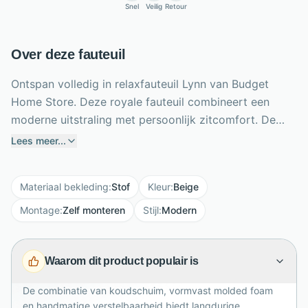
Snel
Veilig
Retour
Over deze fauteuil
Ontspan volledig in relaxfauteuil Lynn van Budget
Home Store. Deze royale fauteuil combineert een
moderne uitstraling met persoonlijk zitcomfort. De
zitting is gevuld met ondersteunend koudschuim,
Lees meer...
terwijl molded foam in de rugleuning langdurig zijn
vorm en stevigheid behoudt. Dankzij de handmatige
Materiaal bekleding
:
Stof
Kleur
:
Beige
verstelbaarheid pas je de zithouding eenvoudig aan
voor lezen, televisie kijken of rusten. Kies uit
Montage
:
Zelf monteren
Stijl
:
Modern
verschillende stoffen, kleuren, poten en drie
ergonomische maten om Lynn op jouw lichaam en
Waarom dit product populair is
interieur af te stemmen. Het getoonde model in lichte
Ascot-stof oogt zacht en tijdloos. Een comfortabele
De combinatie van koudschuim, vormvast molded foam
relaxstoel voor dagelijks ontspannen, met duurzame
en handmatige verstelbaarheid biedt langdurige