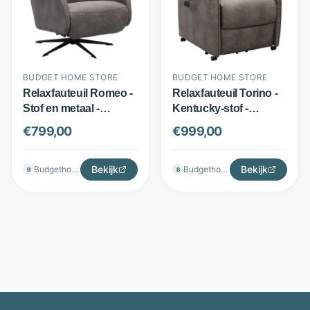
BUDGET HOME STORE
BUDGET HOME STORE
Relaxfauteuil Romeo -
Relaxfauteuil Torino -
Stof en metaal -
Kentucky-stof -
Elektrisch verstelbaar -
Elektrisch verstelbaar -
€
799,00
€
999,00
Antraciet - Budget
Antraciet - Budget
Home Store
Home Store
Bekijk
Bekijk
Budgethomestore
Budgethomestore
B
B