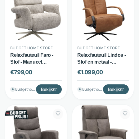
BUDGET HOME STORE
BUDGET HOME STORE
Relaxfauteuil Faro -
Relaxfauteuil Lindos -
Stof - Manueel
Stof en metaal -
verstelbaar en
Draaibaar en
€
799,00
€
1.099,00
draaibaar - Taupe -
verstelbaar - Bruin -
Budget Home Store
Budget Home Store
Bekijk
Bekijk
Budgethomestore
Budgethomestore
B
B