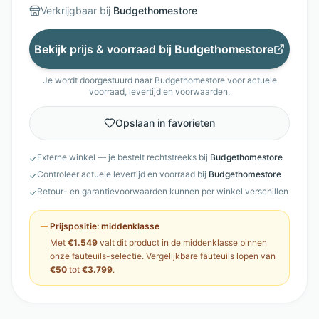
Verkrijgbaar bij
Budgethomestore
Bekijk prijs & voorraad bij
Budgethomestore
Je wordt doorgestuurd naar
Budgethomestore
voor actuele
voorraad, levertijd en voorwaarden.
Opslaan in favorieten
Externe winkel — je bestelt rechtstreeks bij
Budgethomestore
✓
Controleer actuele levertijd en voorraad bij
Budgethomestore
✓
Retour- en garantievoorwaarden kunnen per winkel verschillen
✓
Prijspositie:
middenklasse
Met
€1.549
valt dit product in de
middenklasse
binnen
onze
fauteuils
-selectie. Vergelijkbare
fauteuils
lopen van
€50
tot
€3.799
.