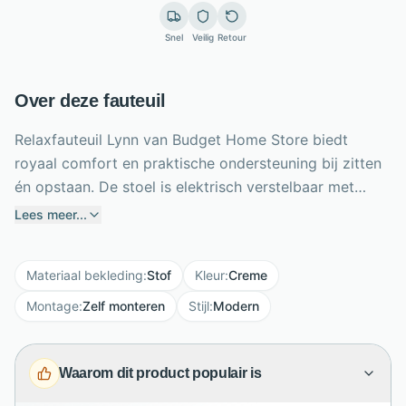
Snel
Veilig
Retour
Over deze fauteuil
Relaxfauteuil Lynn van Budget Home Store biedt
royaal comfort en praktische ondersteuning bij zitten
én opstaan. De stoel is elektrisch verstelbaar met
twee motoren en beschikt over een handige lift-up
Lees meer...
functie. De zitting met koudschuim voelt stevig en
comfortabel aan, terwijl molded foam in de rugleuning
Materiaal bekleding
:
Stof
Kleur
:
Creme
langdurige ondersteuning en vormvastheid biedt. Lynn
heeft een modern ontwerp met zachte, lichte
Montage
:
Zelf monteren
Stijl
:
Modern
stoffering en een zwarte metalen stervoet. Bovendien
stel je de fauteuil samen in verschillende stoffen,
Waarom dit product populair is
kleuren, poten en drie ergonomische maten. Zo creëer
je een persoonlijke relaxstoel die past bij jouw