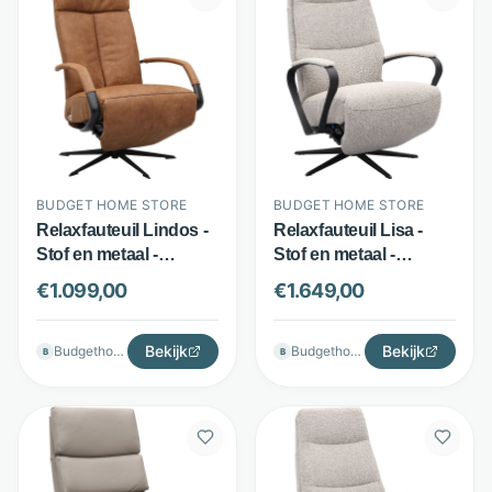
BUDGET HOME STORE
BUDGET HOME STORE
Relaxfauteuil Lindos -
Relaxfauteuil Lisa -
Stof en metaal -
Stof en metaal -
Draaibaar en
Elektrisch verstelbaar
€
1.099,00
€
1.649,00
verstelbaar - Bruin -
met opsta-functie -
Budget Home Store
Beige - Budget Home
Bekijk
Store
Bekijk
Budgethomestore
Budgethomestore
B
B