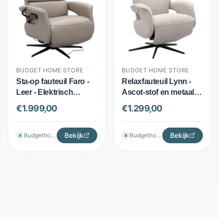
BUDGET HOME STORE
BUDGET HOME STORE
Sta-op fauteuil Faro -
Relaxfauteuil Lynn -
Leer - Elektrisch
Ascot-stof en metaal -
verstelbaar met opsta-
Elektrisch verstelbaar -
€
1.999,00
€
1.299,00
functie - Grijs - Budget
Beige - Budget Home
Home Store
Store
Bekijk
Bekijk
Budgethomestore
Budgethomestore
B
B